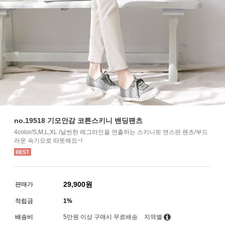
no.19518 기모안감 코튼스키니 밴딩팬츠
4color/S,M,L,XL /날씬한 레그라인을 연출하는 스키니핏 면스판 팬츠/부드
러운 속기모로 따뜻해요~!
29,900
원
판매가
적립금
1%
배송비
5만원 이상 구매시 무료배송
지역별