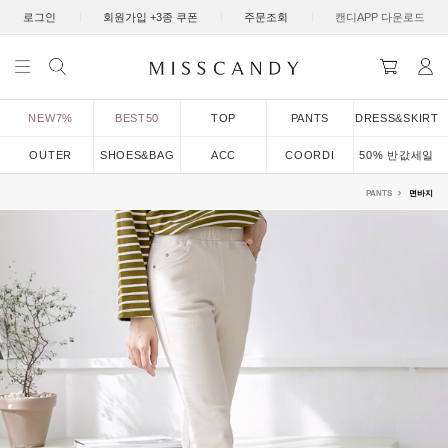
|
|
|
로그인
회원가입 +3종 쿠폰
주문조회
캔디APP 다운로드
NEW7%
BEST50
TOP
PANTS
DRESS&SKIRT
OUTER
SHOES&BAG
ACC
COORDI
50% 반값세일
PANTS
면바지