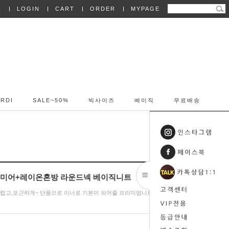
N
LOGIN
CART
ORDER
MYPAGE
RDI
SALE~50%
빅사이즈
베이직
무료배송
 캐시미어+레이온혼방 라운드넥 베이직니트
 부드럽고,포근하게~ 단품으로 이너로 기본이 되어줄 프리미엄니트