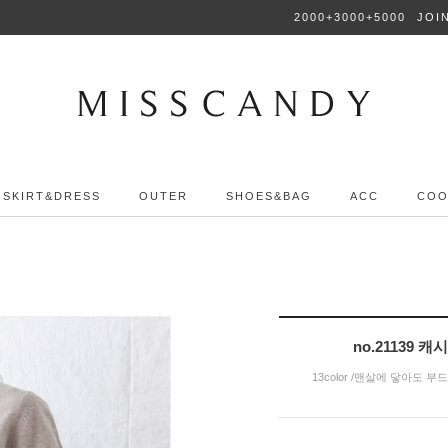
2000+3000+5000
JOI
SKIRT&DRESS
OUTER
SHOES&BAG
ACC
COO
no.21139
13color /맨살에 닿아도