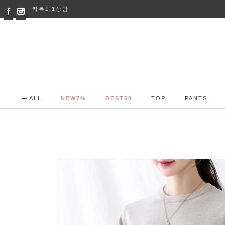
카톡1:1상담
ALL
NEW7%
BEST50
TOP
PANTS