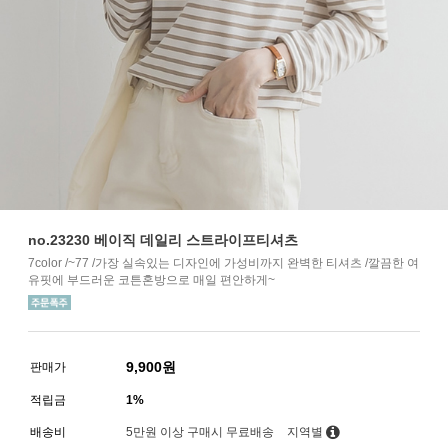
no.23230 베이직 데일리 스트라이프티셔츠
7color /~77 /가장 실속있는 디자인에 가성비까지 완벽한 티셔츠 /깔끔한 여
유핏에 부드러운 코튼혼방으로 매일 편안하게~
9,900
원
판매가
적립금
1%
배송비
5만원 이상 구매시 무료배송
지역별