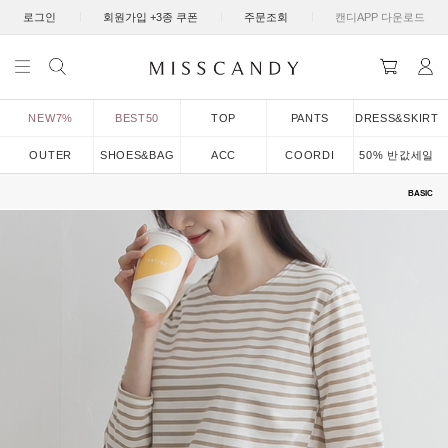
|
|
|
로그인
회원가입 +3종 쿠폰
주문조회
캔디APP 다운로드
NEW7%
BEST50
TOP
PANTS
DRESS&SKIRT
OUTER
SHOES&BAG
ACC
COORDI
50% 반값세일
BASIC