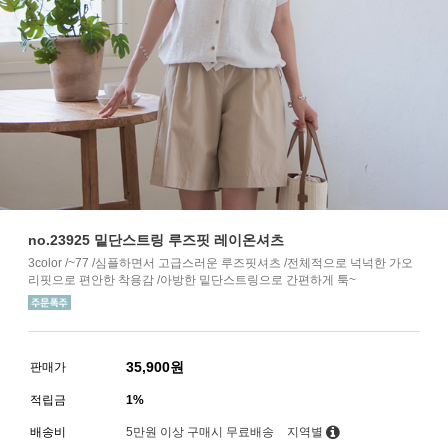
no.23925 밑단스트링 루즈핏 레이온셔츠
3color /~77 /심플하면서 고급스러운 루즈핏셔츠 /전체적으로 넉넉한 가오
리핏으로 편안한 착용감 /아방한 밑단스트링으로 간편하게 툭~
35,900
원
판매가
적립금
1%
배송비
5만원 이상 구매시 무료배송
지역별