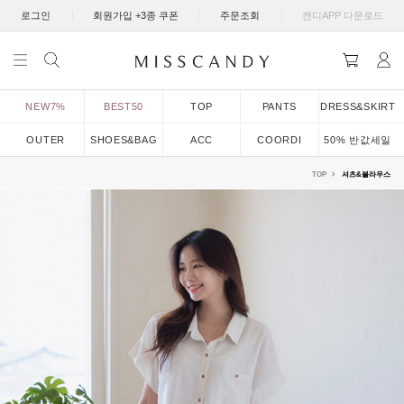
|
|
|
로그인
회원가입 +3종 쿠폰
주문조회
캔디APP 다운로드
NEW7%
BEST50
TOP
PANTS
DRESS&SKIRT
OUTER
SHOES&BAG
ACC
COORDI
50% 반값세일
TOP
셔츠&블라우스