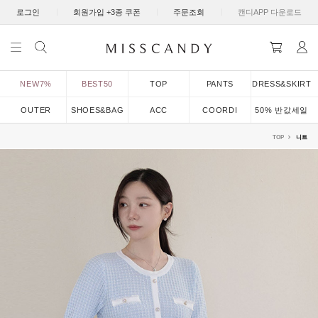
|
|
|
로그인
회원가입 +3종 쿠폰
주문조회
캔디APP 다운로드
NEW7%
BEST50
TOP
PANTS
DRESS&SKIRT
OUTER
SHOES&BAG
ACC
COORDI
50% 반값세일
TOP
니트