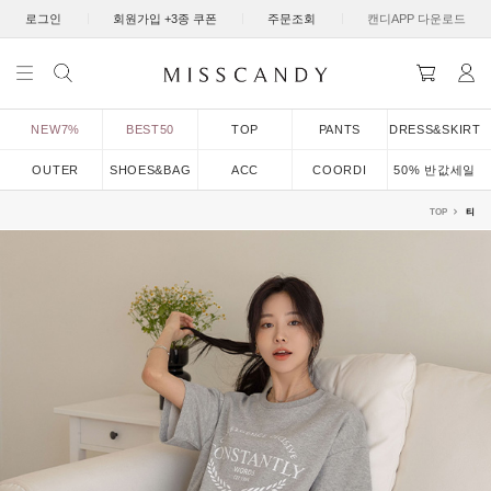
|
|
|
로그인
회원가입 +3종 쿠폰
주문조회
캔디APP 다운로드
NEW7%
BEST50
TOP
PANTS
DRESS&SKIRT
OUTER
SHOES&BAG
ACC
COORDI
50% 반값세일
TOP
티