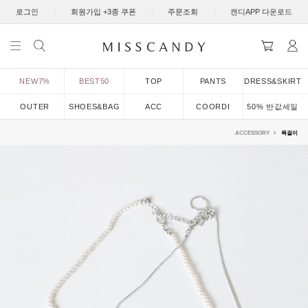
|
|
|
로그인
회원가입 +3종 쿠폰
주문조회
캔디APP 다운로드
NEW7%
BEST50
TOP
PANTS
DRESS&SKIRT
OUTER
SHOES&BAG
ACC
COORDI
50% 반값세일
ACCESSORY
목걸이