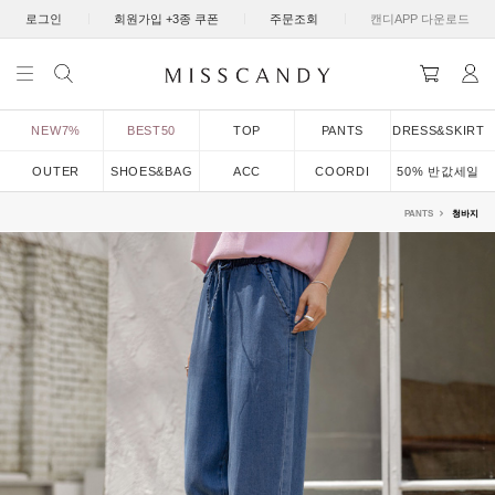
|
|
|
로그인
회원가입 +3종 쿠폰
주문조회
캔디APP 다운로드
NEW7%
BEST50
TOP
PANTS
DRESS&SKIRT
OUTER
SHOES&BAG
ACC
COORDI
50% 반값세일
PANTS
청바지