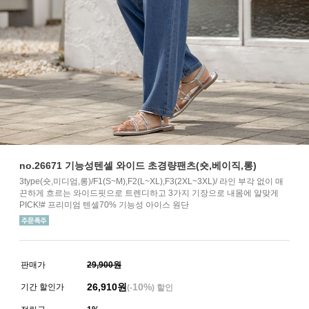
no.26671 기능성텐셀 와이드 초경량팬츠(숏,베이직,롱)
3type(숏,미디엄,롱)/F1(S~M),F2(L~XL),F3(2XL~3XL)/ 라인 부각 없이 매
끈하게 흐르는 와이드핏으로 트렌디하고 3가지 기장으로 내몸에 알맞게
PICK!# 프리미엄 텐셀70% 기능성 아이스 원단
판매가
29,900원
26,910
원
10%
기간 할인가
(-
) 할인