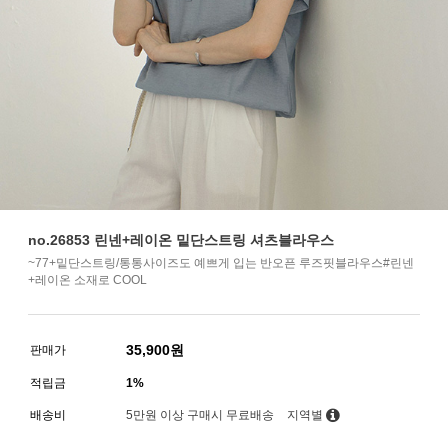
no.26853 린넨+레이온 밑단스트링 셔츠블라우스
~77+밑단스트링/통통사이즈도 예쁘게 입는 반오픈 루즈핏블라우스#린넨
+레이온 소재로 COOL
35,900
원
판매가
적립금
1%
배송비
5만원 이상 구매시 무료배송
지역별