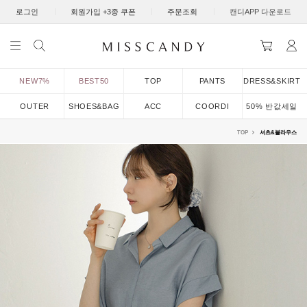
|
|
|
로그인
회원가입 +3종 쿠폰
주문조회
캔디APP 다운로드
NEW7%
BEST50
TOP
PANTS
DRESS&SKIRT
OUTER
SHOES&BAG
ACC
COORDI
50% 반값세일
TOP
셔츠&블라우스