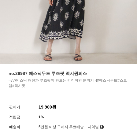
no.26987 에스닉무드 루즈핏 맥시원피스
~77/에스닉 패턴과 루즈핏이 만드는 감각적인 분위기~!#에스닉무드#스트
랩#맥시핏
19,900
원
판매가
적립금
1%
배송비
5만원 이상 구매시 무료배송
지역별