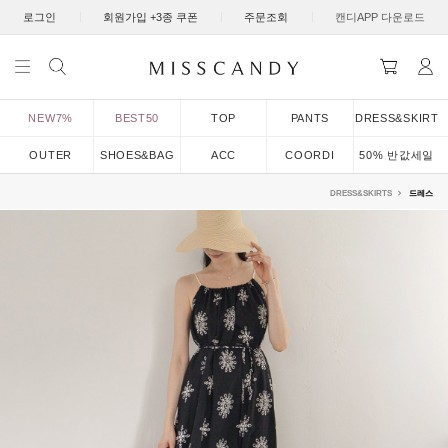
|
|
|
로그인
회원가입 +3종 쿠폰
주문조회
캔디APP 다운로드
NEW7%
BEST50
TOP
PANTS
DRESS&SKIRT
OUTER
SHOES&BAG
ACC
COORDI
50% 반값세일
DRESS&SKIRTS
드레스