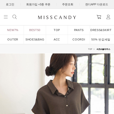
|
|
|
로그인
회원가입 +3종 쿠폰
주문조회
캔디APP 다운로드
NEW7%
BEST50
TOP
PANTS
DRESS&SKIRT
OUTER
SHOES&BAG
ACC
COORDI
50% 반값세일
TOP
셔츠&블라우스