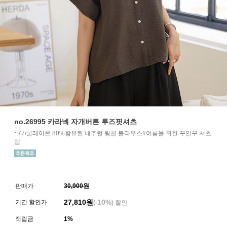
no.26995 카라넥 자개버튼 루즈핏셔츠
~77/쿨레이온 80%함유된 내추럴 링클 블라우스#여름을 위한 꾸안꾸 셔츠
템
판매가
30,900원
27,810
원
10%
기간 할인가
(-
) 할인
적립금
1%