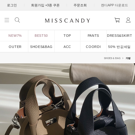
|
|
|
로그인
회원가입 +3종 쿠폰
주문조회
캔디APP 다운로드
NEW7%
BEST50
TOP
PANTS
DRESS&SKIRT
OUTER
SHOES&BAG
ACC
COORDI
50% 반값세일
SHOES & BAG
가방