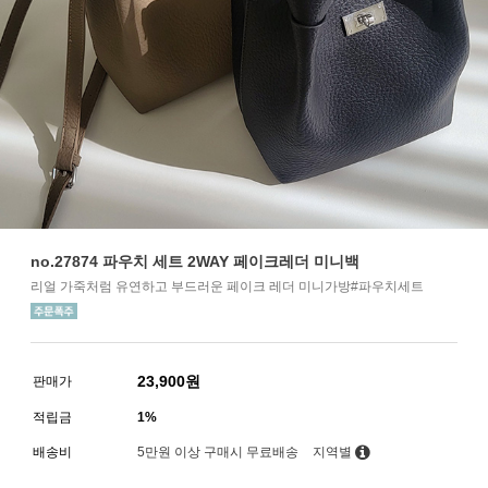
no.27874 파우치 세트 2WAY 페이크레더 미니백
리얼 가죽처럼 유연하고 부드러운 페이크 레더 미니가방#파우치세트
23,900
원
판매가
적립금
1%
배송비
5만원 이상 구매시 무료배송
지역별