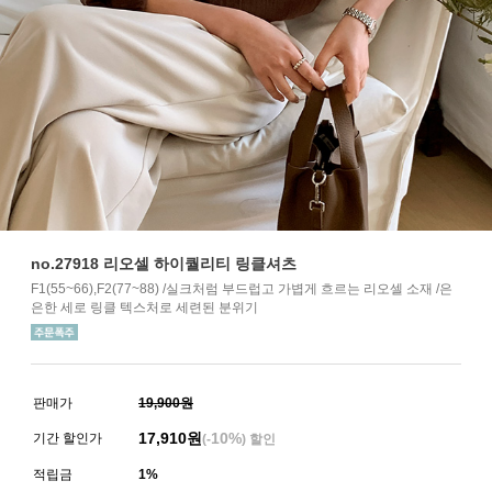
no.27918 리오셀 하이퀄리티 링클셔츠
F1(55~66),F2(77~88) /실크처럼 부드럽고 가볍게 흐르는 리오셀 소재 /은
은한 세로 링클 텍스처로 세련된 분위기
판매가
19,900원
17,910
원
10%
기간 할인가
(-
) 할인
적립금
1%