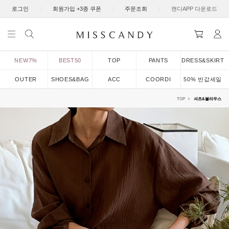
|
|
|
로그인
회원가입 +3종 쿠폰
주문조회
캔디APP 다운로드
NEW7%
BEST50
TOP
PANTS
DRESS&SKIRT
OUTER
SHOES&BAG
ACC
COORDI
50% 반값세일
TOP
셔츠&블라우스