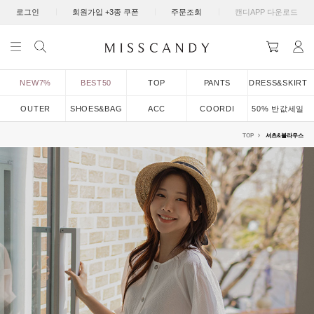
|
|
|
로그인
회원가입 +3종 쿠폰
주문조회
캔디APP 다운로드
NEW7%
BEST50
TOP
PANTS
DRESS&SKIRT
OUTER
SHOES&BAG
ACC
COORDI
50% 반값세일
TOP
셔츠&블라우스