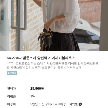
no.27962 벌룬소매 앞핀턱 시어서커블라우스
~77/버튼으로 조절되는 소매 디자인/앞핀턱으로 더해진 입체감/뒷밴딩으
로 자연스럽게 잡히는 핏/가볍고 통기성 좋은 시어서커소재
25,900
원
판매가
적립금
1%
배송비
5만원 이상 구매시 무료배송
지역별