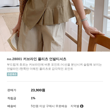
no.28001 커브라인 플리츠 언발티셔츠
부드럽게 흐르는 커브라인에 버튼 포인트 /시선을 분산시켜 슬림해 보이는
언발라인 /한쪽만 더해진 플리츠로 감각적인 포인트
23,900
원
판매가
적립금
1%
배송비
5만원 이상 구매시 무료배송
지역별