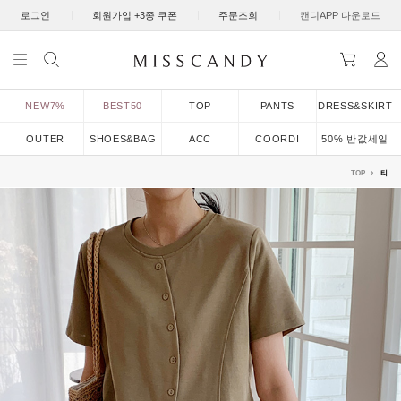
|
|
|
로그인
회원가입 +3종 쿠폰
주문조회
캔디APP 다운로드
NEW7%
BEST50
TOP
PANTS
DRESS&SKIRT
OUTER
SHOES&BAG
ACC
COORDI
50% 반값세일
TOP
티