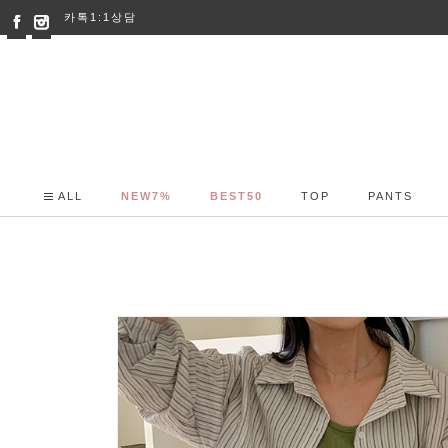
카톡1:1상담
ALL
NEW7%
BEST50
TOP
PANTS