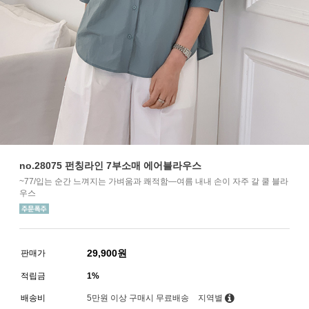
no.28075 펀칭라인 7부소매 에어블라우스
~77/입는 순간 느껴지는 가벼움과 쾌적함—여름 내내 손이 자주 갈 쿨 블라
우스
29,900
원
판매가
적립금
1%
배송비
5만원 이상 구매시 무료배송
지역별