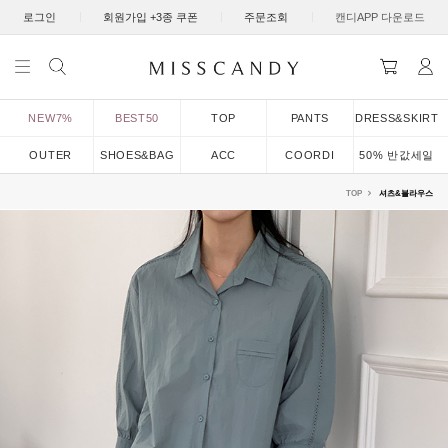
|
|
|
로그인
회원가입 +3종 쿠폰
주문조회
캔디APP 다운로드
NEW7%
BEST50
TOP
PANTS
DRESS&SKIRT
OUTER
SHOES&BAG
ACC
COORDI
50% 반값세일
TOP
셔츠&블라우스