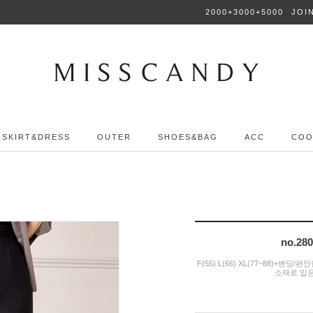
2000+3000+5000
JOI
SKIRT&DRESS
OUTER
SHOES&BAG
ACC
COO
no.2
F(55) L(66) XL(77~88)
소재로 입은