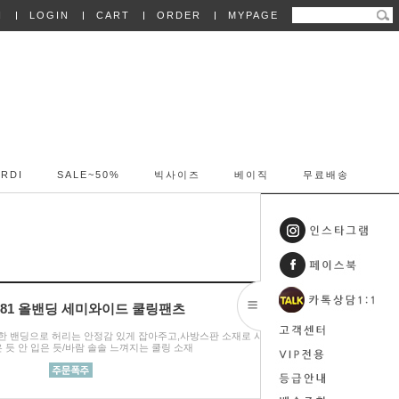
N
LOGIN
CART
ORDER
MYPAGE
RDI
SALE~50%
빅사이즈
베이직
무료배송
8081 올밴딩 세미와이드 쿨링팬츠
+밴딩/편안한 밴딩으로 허리는 안정감 있게 잡아주고,사방스판 소재로 사방스판
 듯 안 입은 듯/바람 솔솔 느껴지는 쿨링 소재