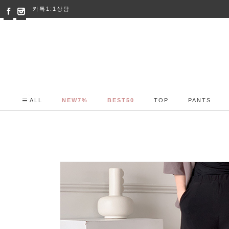
카톡1:1상담
ALL
NEW7%
BEST50
TOP
PANTS