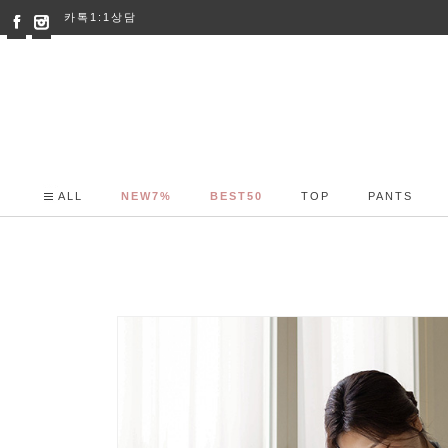
카톡1:1상담
ALL
NEW7%
BEST50
TOP
PANTS