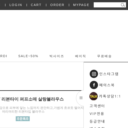
N
LOGIN
CART
ORDER
MYPAGE
RDI
SALE~50%
빅사이즈
베이직
무료배송
087 리본타이 퍼프소매 살랑블라우스
감으로 피부에 닿는 느낌까지 편안하고,가볍게 흐르듯 떨어지는 핏이
여리여리한 리본타입 블라우스