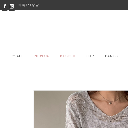
카톡1:1상담
ALL
NEW7%
BEST50
TOP
PANTS