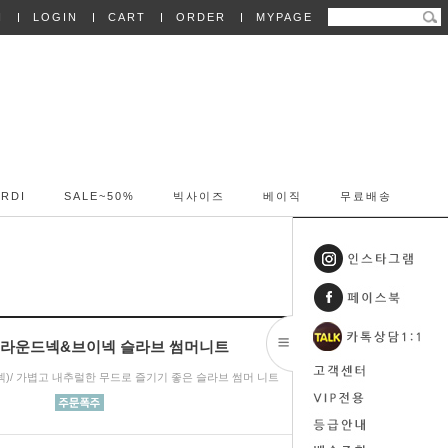
N
LOGIN
CART
ORDER
MYPAGE
RDI
SALE~50%
빅사이즈
베이직
무료배송
091 라운드넥&브이넥 슬라브 썸머니트
넥)/ 가볍고 내추럴한 무드로 즐기기 좋은 슬라브 썸머 니트