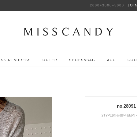
2000+3000+5000
JOI
SKIRT&DRESS
OUTER
SHOES&BAG
ACC
COO
no.28
2TYPE(라운드넥&브이