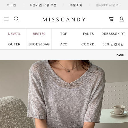
|
|
|
로그인
회원가입 +3종 쿠폰
주문조회
캔디APP 다운로드
NEW7%
BEST50
TOP
PANTS
DRESS&SKIRT
OUTER
SHOES&BAG
ACC
COORDI
50% 반값세일
BASIC