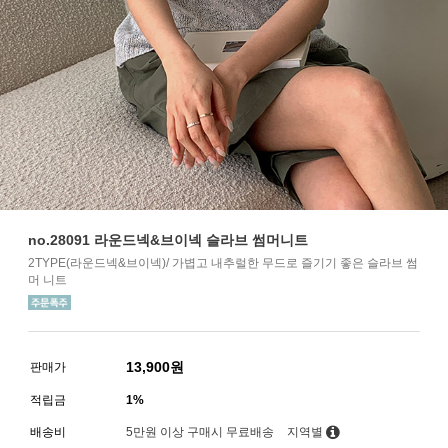
no.28091 라운드넥&브이넥 슬라브 썸머니트
2TYPE(라운드넥&브이넥)/ 가볍고 내추럴한 무드로 즐기기 좋은 슬라브 썸
머 니트
13,900
원
판매가
적립금
1%
배송비
5만원 이상 구매시 무료배송
지역별