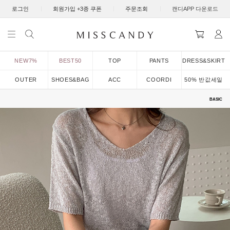
|
|
|
로그인
회원가입 +3종 쿠폰
주문조회
캔디APP 다운로드
NEW7%
BEST50
TOP
PANTS
DRESS&SKIRT
OUTER
SHOES&BAG
ACC
COORDI
50% 반값세일
BASIC