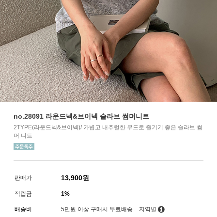
no.28091 라운드넥&브이넥 슬라브 썸머니트
2TYPE(라운드넥&브이넥)/ 가볍고 내추럴한 무드로 즐기기 좋은 슬라브 썸
머 니트
13,900
원
판매가
적립금
1%
배송비
5만원 이상 구매시 무료배송
지역별