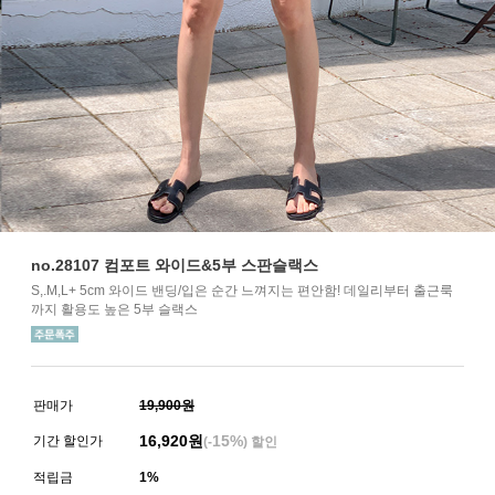
no.28107 컴포트 와이드&5부 스판슬랙스
S,.M,L+ 5cm 와이드 밴딩/입은 순간 느껴지는 편안함! 데일리부터 출근룩
까지 활용도 높은 5부 슬랙스
판매가
19,900원
16,920
원
15%
기간 할인가
(-
) 할인
적립금
1%