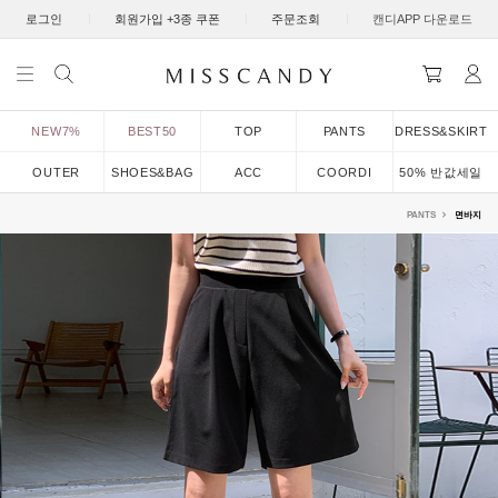
|
|
|
로그인
회원가입 +3종 쿠폰
주문조회
캔디APP 다운로드
NEW7%
BEST50
TOP
PANTS
DRESS&SKIRT
OUTER
SHOES&BAG
ACC
COORDI
50% 반값세일
PANTS
면바지