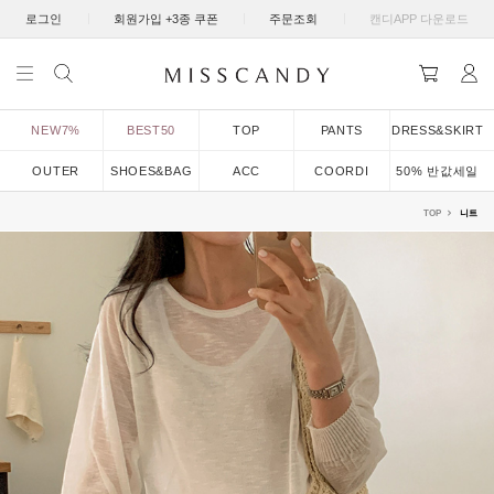
|
|
|
로그인
회원가입 +3종 쿠폰
주문조회
캔디APP 다운로드
NEW7%
BEST50
TOP
PANTS
DRESS&SKIRT
OUTER
SHOES&BAG
ACC
COORDI
50% 반값세일
TOP
니트