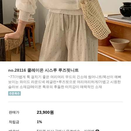
no.28116 쿨레이온 시스루 루즈핏니트
~77/가볍게 툭 걸치기 좋은 여리여리 무드의 긴소매 썸머니트/목선이 예뻐
보이는 와이드 라운드넥 레글런+루즈핏으로 여리여리하게/가볍고 시원한
슬라브 소재감/레이온 특유의 후들한 터치감이 매력적인 소재
23,900
원
판매가
적립금
1%