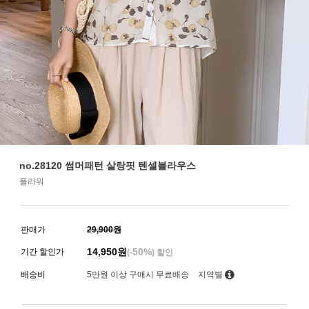
no.28120 썸머패턴 살랑핏 텐셀블라우스
플라워
판매가
29,900원
14,950
원
50%
기간 할인가
(-
) 할인
배송비
5만원 이상 구매시 무료배송
지역별