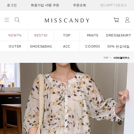
|
|
|
로그인
회원가입 +3종 쿠폰
주문조회
캔디APP 다운로드
NEW7%
BEST50
TOP
PANTS
DRESS&SKIRT
OUTER
SHOES&BAG
ACC
COORDI
50% 반값세일
TOP
셔츠&블라우스