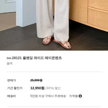
no.28121 올밴딩 와이드 레이온팬츠
블랙
판매가
25,900원
12,950
원
50%
기간 할인가
(-
) 할인
배송비
5만원 이상 구매시 무료배송
지역별