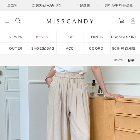
|
|
|
로그인
회원가입 +3종 쿠폰
주문조회
캔디APP 다운로드
NEW7%
BEST50
TOP
PANTS
DRESS&SKIRT
OUTER
SHOES&BAG
ACC
COORDI
50% 반값세일
PANTS
면바지