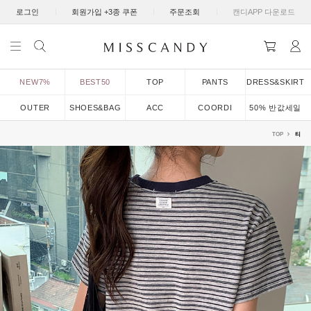
|
|
|
로그인
회원가입 +3종 쿠폰
주문조회
캔디APP 다운로드
NEW7%
BEST50
TOP
PANTS
DRESS&SKIRT
OUTER
SHOES&BAG
ACC
COORDI
50% 반값세일
TOP
티