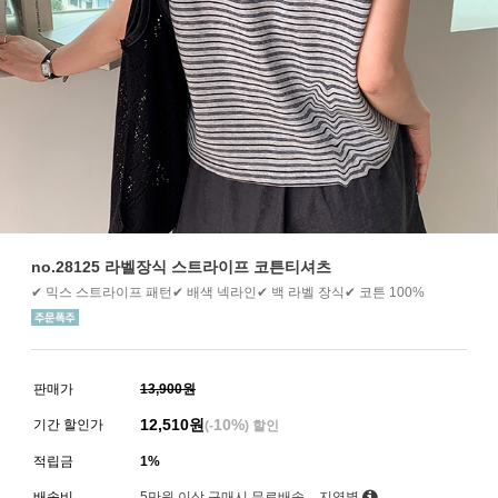
no.28125 라벨장식 스트라이프 코튼티셔츠
✔ 믹스 스트라이프 패턴✔ 배색 넥라인✔ 백 라벨 장식✔ 코튼 100%
판매가
13,900원
12,510
원
10%
기간 할인가
(-
) 할인
적립금
1%
배송비
5만원 이상 구매시 무료배송
지역별