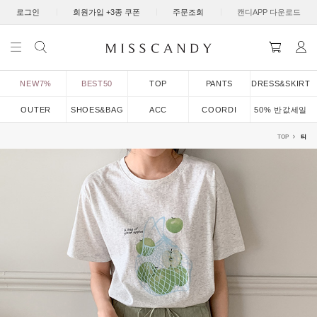
|
|
|
로그인
회원가입 +3종 쿠폰
주문조회
캔디APP 다운로드
NEW7%
BEST50
TOP
PANTS
DRESS&SKIRT
OUTER
SHOES&BAG
ACC
COORDI
50% 반값세일
TOP
티