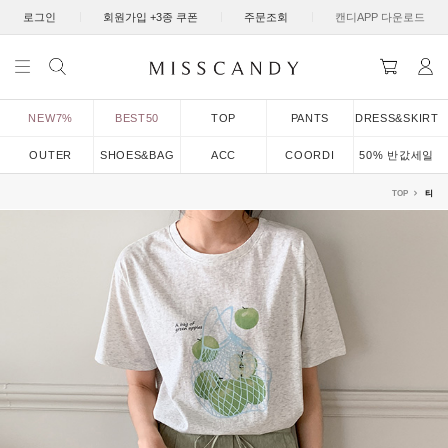
|
|
|
로그인
회원가입 +3종 쿠폰
주문조회
캔디APP 다운로드
NEW7%
BEST50
TOP
PANTS
DRESS&SKIRT
OUTER
SHOES&BAG
ACC
COORDI
50% 반값세일
TOP
티