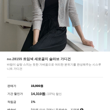
no.28155 트임넥 세로골지 슬라브 가디건
바람이 살랑 스치는 듯한 가벼움으로 여리한 분위기를 완성해주는 시스루
니트 가디건
판매가
15,900원
14,310
원
10%
기간 할인가
(-
) 할인
적립금
1%
배송비
5만원 이상 구매시 무료배송
지역별