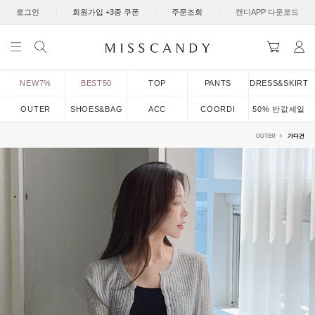
|
|
|
로그인
회원가입 +3종 쿠폰
주문조회
캔디APP 다운로드
NEW7%
BEST50
TOP
PANTS
DRESS&SKIRT
OUTER
SHOES&BAG
ACC
COORDI
50% 반값세일
OUTER
가디건