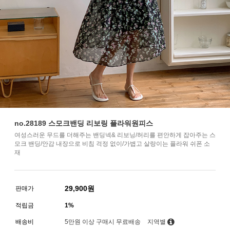
no.28189 스모크밴딩 리보링 플라워원피스
여성스러운 무드를 더해주는 밴딩넥& 리보닝/허리를 편안하게 잡아주는 스
모크 밴딩/안감 내장으로 비침 걱정 없이/가볍고 살랑이는 플라워 쉬폰 소
재
29,900
원
판매가
적립금
1%
배송비
5만원 이상 구매시 무료배송
지역별