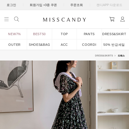
|
|
|
로그인
회원가입 +3종 쿠폰
주문조회
캔디APP 다운로드
NEW7%
BEST50
TOP
PANTS
DRESS&SKIRT
OUTER
SHOES&BAG
ACC
COORDI
50% 반값세일
DRESS&SKIRTS
드레스