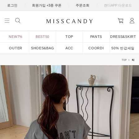
|
|
|
로그인
회원가입 +3종 쿠폰
주문조회
캔디APP 다운로드
NEW7%
BEST50
TOP
PANTS
DRESS&SKIRT
OUTER
SHOES&BAG
ACC
COORDI
50% 반값세일
TOP
티