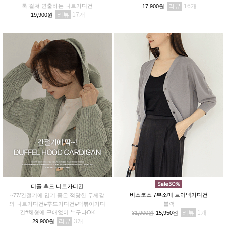
툭!걸쳐 연출하는 니트가디건
리뷰
16
17,900원
리뷰
17
19,900원
더플 후드 니트가디건
비스코스 7부소매 브이넥가디건
~77/간절기에 입기 좋은 적당한 두께감
의 니트가디건#후드가디건#떡볶이가디
블랙
건#체형에 구애없이 누구나OK
리뷰
1
31,900원
15,950원
리뷰
3
29,900원