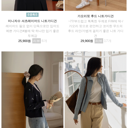
가오리핏 후드 니트가디건
미니자수 셔츠레이어드 니트가디건
~77/부드럽고 톡톡한 두께로 F/W에 딱-/
레이어드 필요 없이 단독으로만 입어도
가오리 핏으로 편안하고 코지한 무드의
예쁜 가디건#봄에 딱 하나만 입기 좋은
후드 라인/가볍게 걸치기 좋은 니트 가디
두께감
건
리뷰
6
리뷰
17
25,900원
29,900원