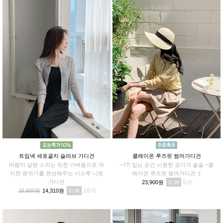
트임넥 세로골지 슬라브 가디건
쿨레이온 루즈핏 썸머가디건
바람이 살랑 스치는 듯한 가벼움으로 여
~77/ 입는 순간 시원한 공기가 솔솔 ~쿨
리한 분위기를 완성해주는 시스루 니트
레이온 루즈핏 썸머가디건 :)
가디건
리뷰
5
23,900원
리뷰
18
15,900원
14,310원