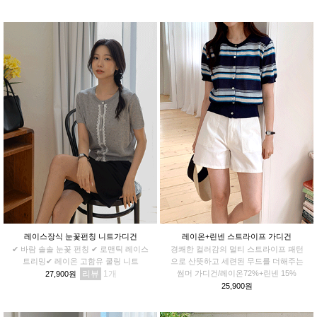
레이스장식 눈꽃펀칭 니트가디건
레이온+린넨 스트라이프 가디건
✔ 바람 솔솔 눈꽃 펀칭 ✔ 로맨틱 레이스
경쾌한 컬러감의 멀티 스트라이프 패턴
트리밍✔ 레이온 고함유 쿨링 니트
으로 산뜻하고 세련된 무드를 더해주는
리뷰
1
썸머 가디건/레이온72%+린넨 15%
27,900원
25,900원