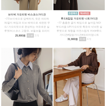
브이넥 가오리핏 비스코스가디건
후드&집업 가오리핏 니트가디건
~77/브이넥으로 담백하게, 핏은 여리하
게/골지 짜임과 리브 배색으로 세련된 무
~77 촘촘한 골지 짜임으로 늘어짐 NO!
드/ 가오리핏으로 완성하는 여유로운 실
부드러움 UP/가오리핏 특유의 넉넉한 실
루엣/비스코스 고함유, 보들보들 프리미
루엣으로 체형을 자연스럽게 커버#후드
엄 터치
가디건#집업가디건#프리미엄니트
리뷰
3
25,900원
리뷰
4
31,900원