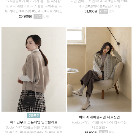
~77/은은하게 헤어기가 감도는 폭닥함-
나만 입어도 포인트GOOD#은사믹스#배
노르딕 패턴으로 따스함을 더해주는 니
색라인#엔틱버튼#밑단스트링
트 가디건 #루즈핏 #노르딕 #니트가디건
리뷰
2
31,900원
리뷰
6
25,900원
하이넥 케이블짜임 니트집업
페미닌무드 오픈타입 밍크볼레로
7color /~77 /바디를 폭닥하게 감싸주는
3color /~77 /고급스러운 무드로 따뜻하
니트집업~
게 즐기는 밍크볼레로 /넉넉한 핏에 오픈
리뷰
9
35,900원