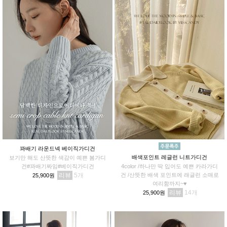
꽈배기 라운드넥 베이직가디건
배색포인트 레글런 니트가디건
보기만 해도 산뜻한 색감이 예쁜 봄가디
건#꽈배기짜임#베이직가디건
4color /하나만 딱 입어도 예쁜 카라가디
리뷰
5
건 /산뜻한 배색 포인트에 래글런 소매로
25,900원
여리함까지~♥
리뷰
14
25,900원