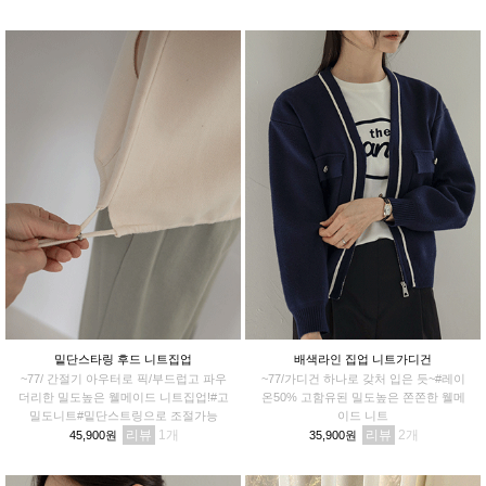
밑단스타링 후드 니트집업
배색라인 집업 니트가디건
~77/ 간절기 아우터로 픽/부드럽고 파우
~77/가디건 하나로 갖처 입은 듯~#레이
더리한 밀도높은 웰메이드 니트집업!#고
온50% 고함유된 밀도높은 쫀쫀한 웰메
밀도니트#밑단스트링으로 조절가능
이드 니트
리뷰
1
리뷰
2
45,900원
35,900원