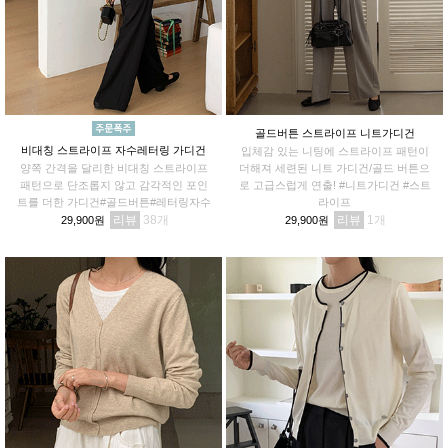
골드버튼 스트라이프 니트가디건
비대칭 스트라이프 자수레터링 가디건
입체감 있는 니팅에 스트라이프 패턴이
양쪽 간격을 달리한 비대칭 스트라이프
더해져 세련된 니트 가디건/골드 버튼으
패턴으로 단조롭지 않고 감각적인 포인
로 고급스럽게 연출! #니트가디건 #스트
트를 더한 가디건#골드버튼#레터링자수
라이프
리뷰
38
리뷰
1
29,900원
29,900원