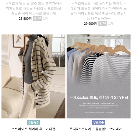
~77/ 겹쳐 입은 듯 센스 있는 분위기/배색
~77/ 입어보면 바로 느껴지는 톡톡한 두
디자인으로 시선을 사로잡는 포인트/보
께감과 포근한 헤어리 터치/하이넥에 돌
송보송 헤어 텍스처로 포근하게
돌이 넥라인으로 목은 따뜻하게, 분위기
리뷰
1
는 내추럴하게—
25,800원
리뷰
1
29,900원
스트라이프 헤어리 후드가디건
무지&스트라이프 울블렌드 브이넥가디건