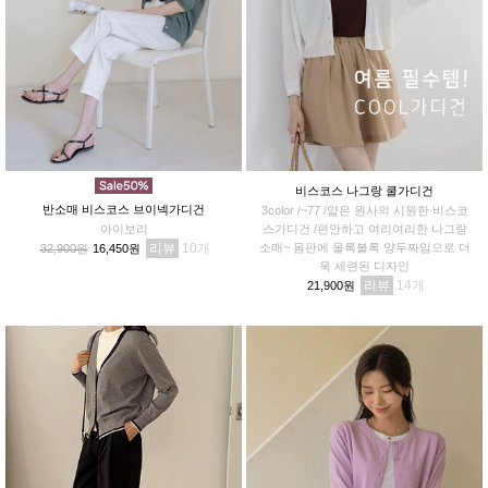
비스코스 나그랑 쿨가디건
반소매 비스코스 브이넥가디건
3color /~77 /얇은 원사의 시원한 비스코
아이보리
스가디건 /편안하고 여리여리한 나그랑
리뷰
10
소매~ 몸판에 올록볼록 양두짜임으로 더
32,900원
16,450원
욱 세련된 디자인
리뷰
14
21,900원