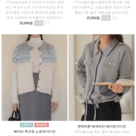
~77/보송보송하고 포근한 터치감이 매력
~77/소량의 울이 블렌딩된 원사로 가볍
적인 루즈핏 니트 가디건/여유로운 루즈
지만 따뜻하고, 보들보들한 촉감이 하루
핏과 롱한 기장으로 폭닥하게 몸을 감싸
종일 기분 좋은 착용감을 선사드려요
주어 지금부터 한겨울까지 따뜻하게~!
리뷰
1
25,900원
리뷰
1
29,900원
엔틱버튼 배색라인 레이온가디건
헤어리 루즈핏 노르딕가디건
~77/보들보들 촉감 좋은 레이온니트/하