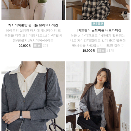
캐시미어혼방 펄버튼 브이넥가디건
비비드컬러 골드버튼 니트가디건
레이온의 실키한 터치에 캐시미어의 포
근함을 더한 프리미엄 니트#브이넥#펄버
단품 or 가디건으로 다양하게 활용되는
튼#잔골지#캐시미어+레이온
니트 가디건/데일리로 입기 좋은 깔끔한
리뷰
2
핏/시선을 사로잡는 비비드한 컬러♡
29,900원
리뷰
21
19,900원