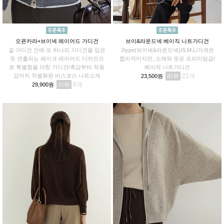
오픈카라+브이넥 레이어드 가디건
브이&라운드넥 베이직 니트가디건
겉 가디건 안에 또 하나의 가디건을 입은
2type(브이넥&라운드넥)/S,M,L/가격은
듯 연출되는 페이크 레이어드 디자인으
합리적이지만, 소재와 핏은 프리미엄급!
로 특별함을 더한 가디건/촉감부터 착용
베이직 니트가디건
감까지 차별화된 비스코스 니트소재
리뷰
22
23,500원
리뷰
6
29,900원