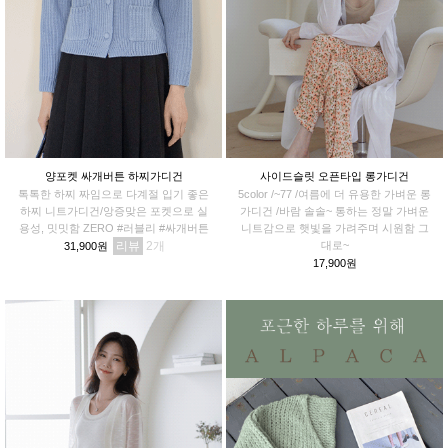
양포켓 싸개버튼 하찌가디건
사이드슬릿 오픈타입 롱가디건
톡톡한 하찌 짜임으로 다계절 입기 좋은
5color /~77 /여름에 더 유용한 가벼운 롱
하찌 니트가디건/앙증맞은 포켓으로 실
가디건 /바람 솔솔~ 통하는 정말 가벼운
용성, 밋밋함 ZERO #러블리 #싸개버튼
니트감으로 햇빛을 가려주며 시원함 그
리뷰
2
대로~
31,900원
17,900원