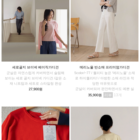
세로골지 브이넥 베이직가디건
메리노울 반소매 프리미엄가디건
군살은 자연스럽게 커버하면서 슬림해
5color/~77 / 퀄리티 높은 '메리노울' 소재
보이는 세로 골지 브이넥 가디건 /같은 소
로 하이퀄리티! / 아방한 소매 라인과 적
재 니트탑과 세트로 스타일링 완성
당한 여유핏으로
군살이 커버되어 편안하면서도 예쁜 실
27,900원
루엣!
리뷰
13
35,900원