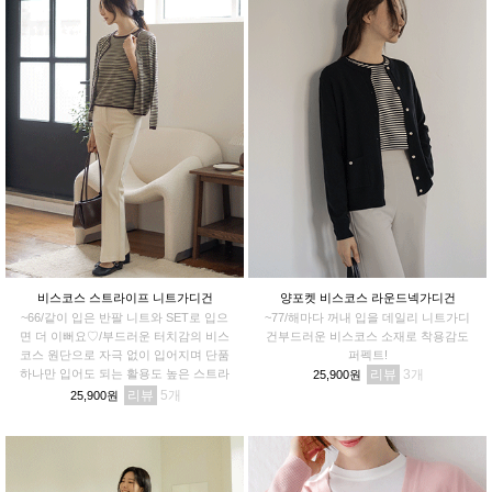
비스코스 스트라이프 니트가디건
양포켓 비스코스 라운드넥가디건
~66/같이 입은 반팔 니트와 SET로 입으
~77/해마다 꺼내 입을 데일리 니트가디
면 더 이뻐요♡/부드러운 터치감의 비스
건부드러운 비스코스 소재로 착용감도
코스 원단으로 자극 없이 입어지며 단품
퍼펙트!
하나만 입어도 되는 활용도 높은 스트라
리뷰
3
25,900원
이프 가디건에요:)
리뷰
5
25,900원