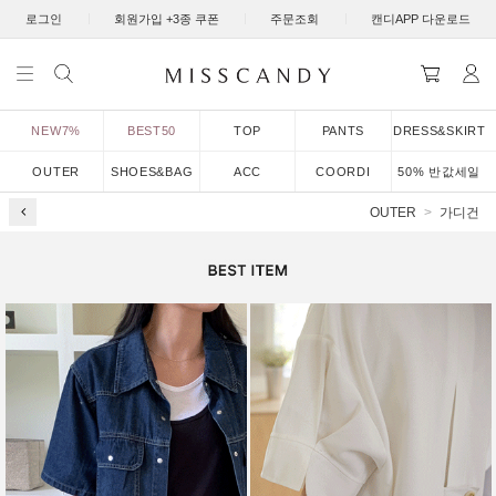
|
|
|
로그인
회원가입 +3종 쿠폰
주문조회
캔디APP 다운로드
NEW7%
BEST50
TOP
PANTS
DRESS&SKIRT
OUTER
SHOES&BAG
ACC
COORDI
50% 반값세일
OUTER
가디건