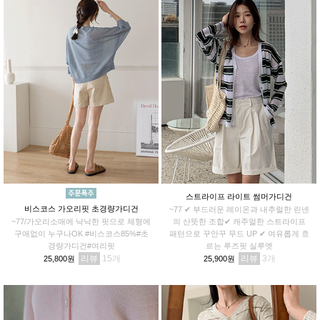
스트라이프 라이트 썸머가디건
비스코스 가오리핏 초경량가디건
~77 ✔ 부드러운 레이온과 내추럴한 린넨
~77/가오리소매에 낙낙한 핏으로 체형에
의 산뜻한 조합✔ 캐주얼한 스트라이프
구애없이 누구나OK #비스코스85%#초
패턴으로 꾸안꾸 무드 UP ✔ 여유롭게 흐
경량가디건#여리핏
르는 루즈핏 실루엣
리뷰
15
리뷰
3
25,800원
25,900원