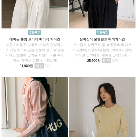
레이온 혼방 브이넥 베이직 가디건
실버장식 울블렌드 배색가디건
고급스러움은 그대로, 가격은 합리적으
부드럽게 감싸주는,울 블렌딩 배색 니트
로.매일의 스타일을 완성해 줄 F/W 필수
가디건#실버장식#울블렌드#배색라인/단
가디건/살결에 감기는 차원이 다른 부드
독으로 담백하게, 세트로 감각 있게~!
러움, 레이온 고함유 니트소재
리뷰
3
25,900원
리뷰
7
21,900원