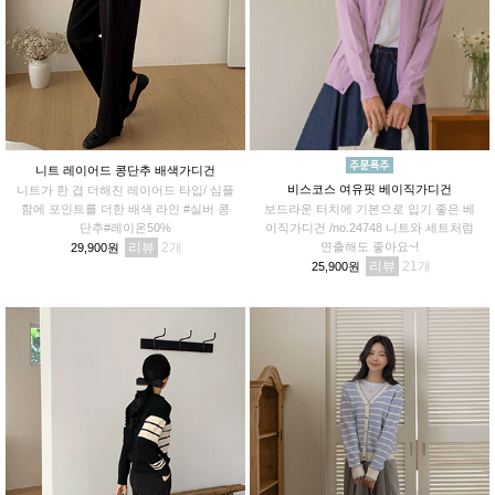
니트 레이어드 콩단추 배색가디건
비스코스 여유핏 베이직가디건
니트가 한 겹 더해진 레이어드 타입/ 심플
함에 포인트를 더한 배색 라인 #실버 콩
보드라운 터치에 기본으로 입기 좋은 베
단추#레이온50%
이직가디건 /no.24748 니트와 세트처럼
리뷰
2
연출해도 좋아요~!
29,900원
리뷰
21
25,900원