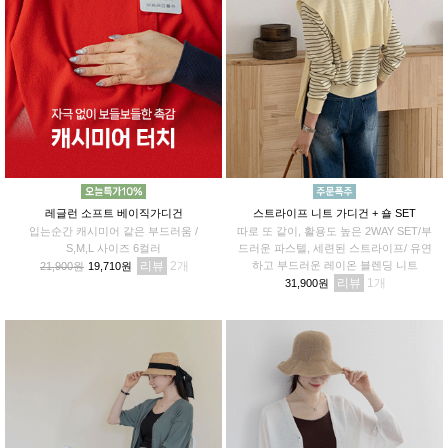
레글런 소프트 베이직가디건
스트라이프 니트 가디건 + 숄 SET
입는순간 캐시미어 같은 부드러움 /
따로 또 같이, 활용도 높은 2WAY SET/부
S,M,L 사이즈 6컬러
드러운 파스텔, 세련된 스트라이프/ 유연
리뷰
2
하고 부드러운 레이온 블렌딩 니트
21,900원
19,710원
리뷰
1
31,900원