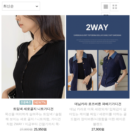
데님카라 로즈버튼 꽈배기가디건
트임넥 세로골지 니트가디건
데님 카라로 더욱 세련되게/ 입체감이 살
목선을 여리하게 살려주는 트임넥 / 슬림
아있는 케이블 짜임 / 세련미를 더하는 골
해 보이는 세로 골지 / 니트처럼, 가디건
드컬러 장미버튼/시원함을 더한 레이온
처럼 2WAY / 지금부터 간절기까지 쭉-
블렌드
27,900원
25,950원
27,900원