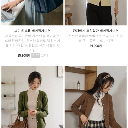
브이넥 크롭 베이직가디건
잔꽈배기 트임밑단 베이직가디건
지금부터 쭉—손이 가는 만능 코디템/부
잔잔한 꽈배기 짜임으로 부담 없이 포인
드러운 터치감, 차분한 컬러로 채우는 가
트 주기 좋은 니트 가디건
을 감성, 매일 꺼내 입고 싶은 데일리 가
24,900원
디건
리뷰
10
15,900원