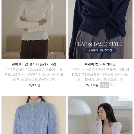
웨이브마감 골지퍼 폴라가디건
투웨이 랩 니트가디건
가디건 & 폴리티 2type으로 연출되는 활
가디건 하나로 다양하게 연출하는 MUST
용도 100% 가디건/잔잔하고 보송하게 올
HAVE ITEM/크롭한 기장으로 레이어드
라온 퍼 감촉으로 WATM UP!
하기 좋아요 #베이직 #랩가디건
리뷰
5
29,900원
25,900원