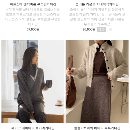
퍼프소매 엔틱버튼 루즈핏가디건
콩버튼 라운드넥 베이직가디건
~77/엔틱한 실버 버튼으로 고급스러운
소량의 울이 더해져 가볍지만 은은하게
포인트/퍼프소매로 은은한 여성스러움/
포근한 데일리 가디건/.실버 콩버튼이 은
비스코스 50% 고함유, 부드럽고 유연한
근한 포인트가 되어 심플하지만 세련된
터치감
무드를 더해주어요
리뷰
3
37,900원
26,900원
페이크 레이어드 브이넥가디건
돌돌이하이넥 헤어리 톡톡가디건