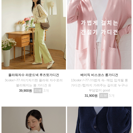
플라워자수 라운드넥 루즈핏가디건
베이직 비스코스 롱가디건
3color/~77 /아기자기한 플라워 자수로러
13color /~77 /가볍게 슥- 매입 입게될 롱
블리해지는 봄 가디건 🌼
가디건 /힙까지 가려주는 길이로 누구나
리뷰
3
부담없이 good
39,900원
리뷰
5
31,900원