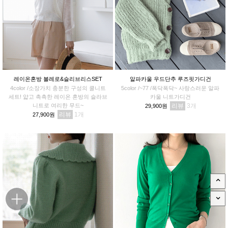
레이온혼방 볼레로&슬리브리스SET
알파카울 우드단추 루즈핏가디건
4color /소장가치 충분한 구성의 쿨니트
5color /~77 /폭닥폭닥~ 사랑스러운 알파
세트! 얇고 촉촉한 레이온 혼방의 슬라브
카울 니트가디건
니트로 여리한 무드~
리뷰
3
29,900원
리뷰
1
27,900원