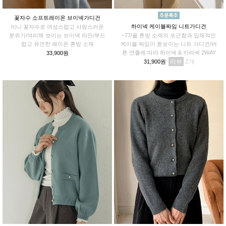
꽃자수 소프트레이온 브이넥가디건
하이넥 케이블짜임 니트가디건
미니 꽃자수로 여성스럽고 사랑스러운
분위기/여리해 보이는 브이넥 라인/부드
~77/울 혼방 소재의 포근함과 입체적인
럽고 유연한 레이온 혼방 소재
케이블 짜임이 돋보이는 니트 가디건/버
튼 연출에 따라 하이넥 & 카라넥 2WAY
33,900원
리뷰
2
31,900원