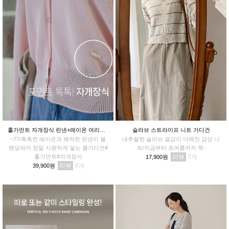
홀가먼트 자개장식 린넨+레이온 여리핏가디건
슬라브 스트라이프 니트 가디건
~77/촉촉한 레이온과 쾌적한 린넨이 블
내추럴한 슬라브 결감이 더해진 감성 니
렌딩되어 정말 시원하게 닿는 쿨가디건#
트/지금부터 초여름까지 쭉-
홀가먼트#자개장식
리뷰
7
17,900원
리뷰
9
39,900원