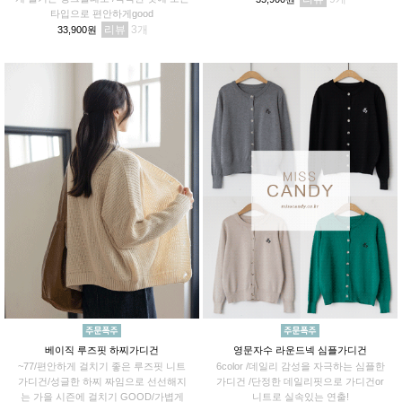
타입으로 편안하게good
리뷰
3
33,900원
베이직 루즈핏 하찌가디건
영문자수 라운드넥 심플가디건
~77/편안하게 걸치기 좋은 루즈핏 니트
6color /데일리 감성을 자극하는 심플한
가디건/성글한 하찌 짜임으로 선선해지
가디건 /단정한 데일리핏으로 가디건or
는 가을 시즌에 걸치기 GOOD/가볍게
니트로 실속있는 연출!