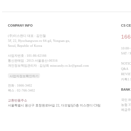
COMPANY INFO
CS C
166
(주)미스캔디 대표 : 김인철
5F, 22, Hyochangwon-ro 64-gil, Yongsan-gu,
Seoul, Republic of Korea
10:00~
SAT /
사업자번호 : 101-86-62166
통신판매업 : 2013-서울용산-00316
NOTI
개인정보책임관리자 : 김상희 misscandy.co.kr@gmail.com
Q&A
REVI
사업자정보확인하기
카톡1:
전화 : 1666-3402
BANK
팩스 : 02-766-3402
국민 80
교환반품주소
농협 35
서울특별시 용산구 효창원로64길 22, 다모빌딩5층 미스캔디 CS팀
예금주 