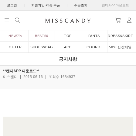
|
|
|
로그인
회원가입 +3종 쿠폰
주문조회
캔디APP 다운로드
NEW7%
BEST50
TOP
PANTS
DRESS&SKIRT
OUTER
SHOES&BAG
ACC
COORDI
50% 반값세일
공지사항
**캔디APP 다운로드**
미스캔디
|
2015-06-16
|
조회수 1684937