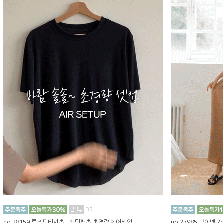
33
no.28159 루즈핏티셔츠+ 밴딩팬츠 초경량 에어셋업
no.27985 브이넥