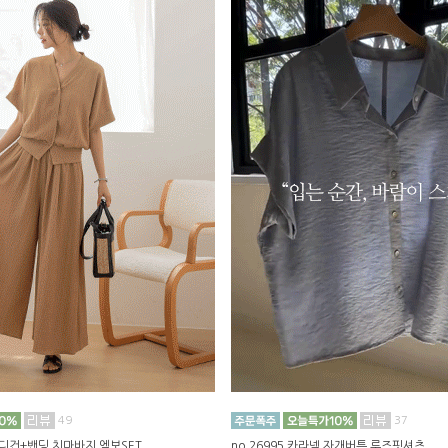
49
37
 가디건+밴딩 치마바지 엠보SET
no.26995 카라넥 자개버튼 루즈핏셔츠