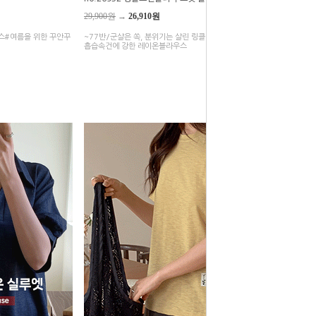
29,900원
→
26,910원
스#여름을 위한 꾸안꾸
~77반/군살은 쏙, 분위기는 살린 링클 프렌들리 쿨링 블라우스#
흡습속건에 강한 레이온블라우스