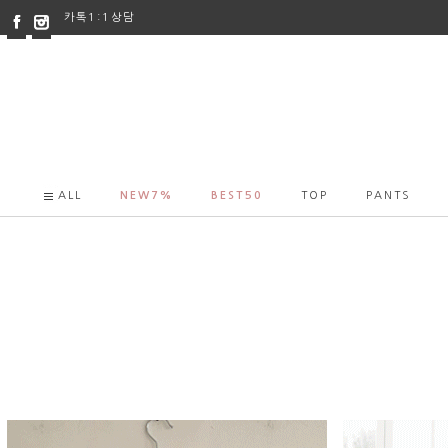
카톡1:1상담
ALL
NEW7%
BEST50
TOP
PANTS