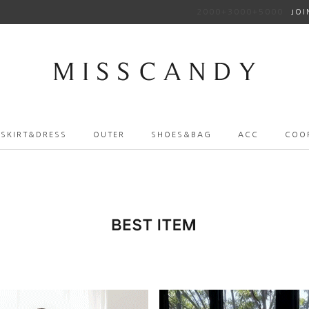
2000+3000+5000
JOI
SKIRT&DRESS
OUTER
SHOES&BAG
ACC
COO