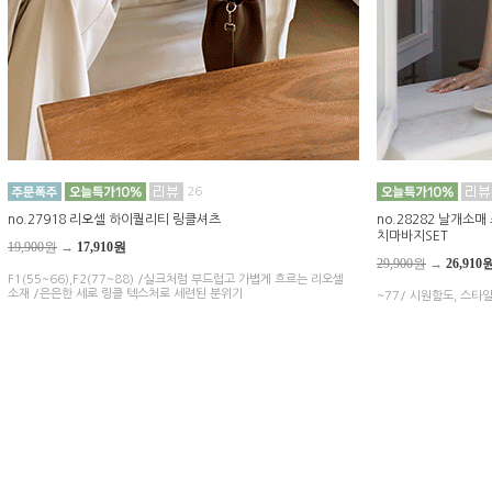
26
no.27918 리오셀 하이퀄리티 링클셔츠
no.28282 날개
치마바지SET
19,900원
→
17,910원
29,900원
→
26,910
F1(55~66),F2(77~88) /실크처럼 부드럽고 가볍게 흐르는 리오셀
소재 /은은한 세로 링클 텍스처로 세련된 분위기
~77/ 시원함도, 스타일