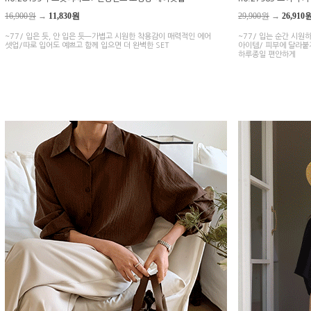
16,900원
→
11,830원
29,900원
→
26,910
~77/ 입은 듯, 안 입은 듯—가볍고 시원한 착용감이 매력적인 에어
~77/ 입는 순간 시
셋업/따로 입어도 예쁘고 함께 입으면 더 완벽한 SET
아이템/ 피부에 달라붙
하루종일 편안하게