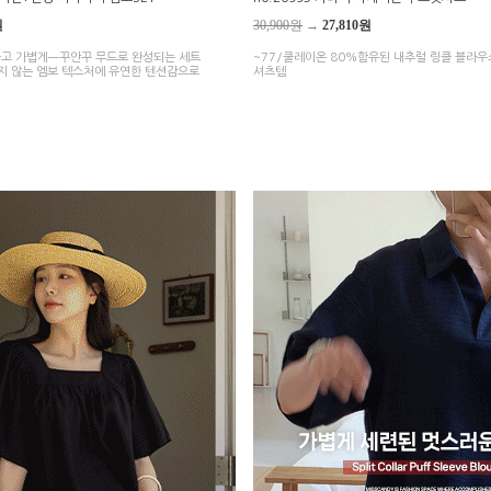
원
30,900원
→
27,810원
원하고 가볍게—꾸안꾸 무드로 완성되는 세트
~77/쿨레이온 80%함유된 내추럴 링클 블라우
지 않는 엠보 텍스처에 유연한 텐션감으로
셔츠템