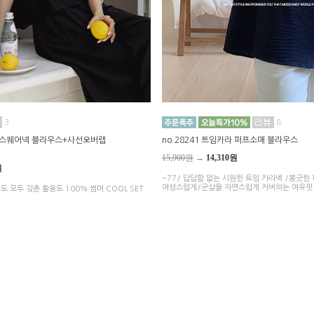
3
8
소매 스퀘어넥 블라우스+사선오버랩
no.28241 트임카라 퍼프소매 블라우스
15,900원
→
14,310원
원
~77/ 답답함 없는 시원한 트임 카라넥 /봉긋한
여성스럽게/군살을 자연스럽게 커버하는 여유핏
도 모두 갖춘 활용도 100% 썸머 COOL SET