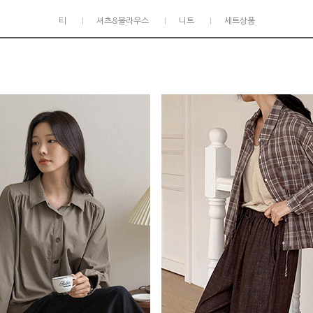
티
셔츠&블라우스
니트
세트상품