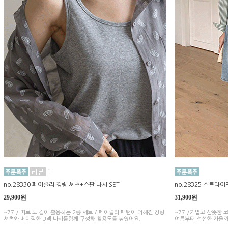
1
no.28330 페이즐리 경량 셔츠+스판 나시 SET
no.28325 스트라
29,900원
31,900원
~77 / 따로 또 같이 활용하는 2종 세트 / 페이즐리 패턴이 더해진 경량
~77 /가볍고 산뜻한
셔츠와 베이직한 U넥 나시를함께 구성해 활용도를 높였어요.
여름부터 선선한 가을까