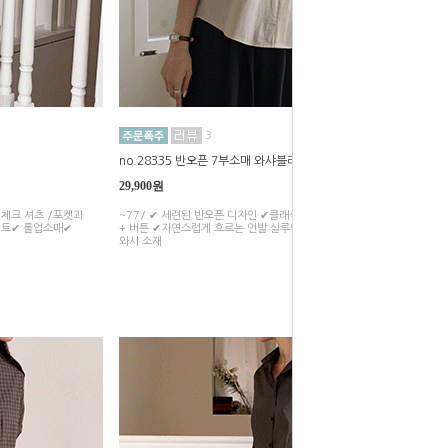
3
no.28335 반오픈 7부소매 와샤블라우스
29,900원
 체크 셔츠 /포켓과
~77/ ✔ 세련된 반오픈 디자인 ✔클래식한 골드 버튼 장식 ✔ 7부소매
인트✔ 롤업소매✔
+ 버튼 ✔자연스럽게 흐르는 언발 실루엣✔ 스판 10%로 더욱 편안한
와샤 소재