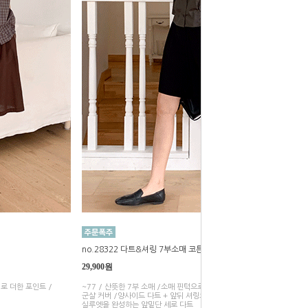
no.28322 다트&셔링 7부소매 코튼셔츠
29,900원
로 더한 포인트 /
~77 / 산뜻한 7부 소매 /소매 핀턱으로 세련된 포인트 /루즈핏으로
군살 커버 /양사이드 다트 + 앞뒤 셔링으로 완성한 입체 실루엣 /깔끔한
실루엣을 완성하는 앞밑단 세로 다트