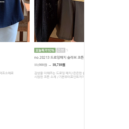
5
no.28213 드로잉패치 슬라브 코튼티셔츠
11,900원
→
10,710원
 퍼프소매로
감성을 더해주는 드로잉 패치/은은한 슬라브 결감이 돋보이는 가볍고
시원한 코튼 소재 /기본부터포인트까지 골라 입는 재미