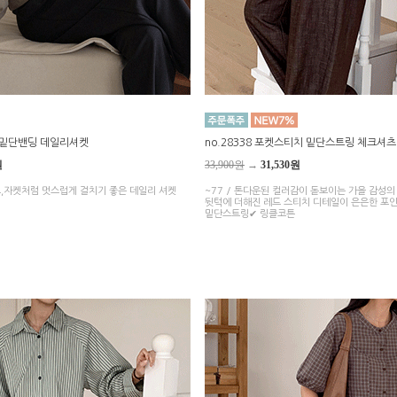
링 밑단밴딩 데일리셔켓
no.28338 포켓스티치 밑단스트링 체크셔츠
원
33,900원
→
31,530원
고,자켓처럼 멋스럽게 걸치기 좋은 데일리 셔켓
~77 / 톤다운된 컬러감이 돋보이는 가을 감성의
뒷턱에 더해진 레드 스티치 디테일이 은은한 포
밑단스트링✔ 링클코튼