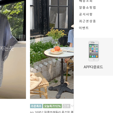
55
no.26952 링클프렌들리 루즈핏 쿨링블라우스