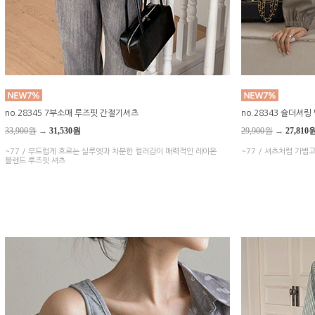
no.28345 7부소매 루즈핏 간절기셔츠
no.28343 숄더셔
33,900원
→
31,530원
29,900원
→
27,810
~77 / 부드럽게 흐르는 실루엣과 차분한 컬러감이 매력적인 레이온
~77 / 셔츠처럼 가볍
블렌드 루즈핏 셔츠