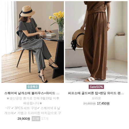
스퀘어넥 날개소매 블라우스+와이드 팬츠 +허리스트링 SET
퍼프소매 골드버튼 탑+밴딩 와이드 팬츠 엠보SET
★생산공장 휴가로 인해 8월19일 이후
브라운
배송됩니다★
34,900원
17,450원
~77 ✔ 3PCS 세트 구성✔ 스퀘어넥 & 날
개소매✔ 가볍고 드라이한 터치감으로 구
김 걱정 없이 시원하게
리뷰
17
29,900원