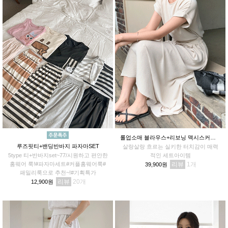
롤업소매 블라우스+리보닝 맥시스커트SET
루즈핏티+밴딩반바지 파자마SET
살랑살랑 흐르는 실키한 터치감이 매력
5type 티+반바지set~77/시원하고 편안한
적인 세트아이템
홈웨어 룩!#파자마세트#커플홈웨어룩#
리뷰
1
39,900원
패밀리룩으로 추천~!#기획특가
리뷰
20
12,900원