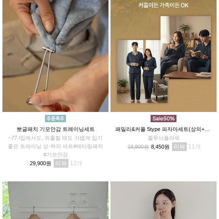
뽀글패치 기모안감 트레이닝세트
패밀리&커플 5type 파자마세트(상의+하의)
~77 /집에서도, 외출할 때도 가볍게 입기
줄무늬플라워
좋은 트레이닝 상·하의 세트#레터링패치
리뷰
11
16,900원
8,450원
#기모안감
리뷰
12
29,900원