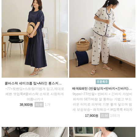
쿨바스락 세미크롭 탑+A라인 롱스커트 SET
배색&패턴 (반팔상의+반바지+긴바지) 파자마세트
~77+뒷밴딩+스트링/가볍게 입고,제대로
예쁜 셋업룩#쿨바스락 소재로 시원하게
9type/~77/반팔+ 반바지 + 긴바지 가성비
여름나기~!
파자마 SET/바람 잘 통하는 가볍고 부드
리뷰
1
러운 터치로 피부에 기분 좋게 닿으며 밤
38,900원
새 보송보송~ 쾌적해요~! /#집콕룩 #파자
마파티 #꿀잠각
리뷰
188
17,900원