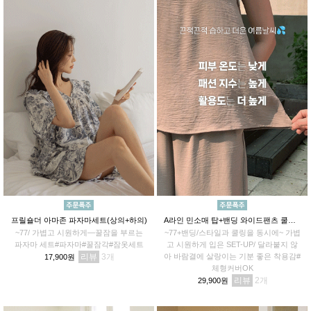
프릴숄더 아마존 파자마세트(상의+하의)
A라인 민소매 탑+밴딩 와이드팬츠 쿨링세트
~77/ 가볍고 시원하게—꿀잠을 부르는
~77+밴딩/스타일과 쿨링을 동시에~ 가볍
파자마 세트#파자마#꿀잠각#잠옷세트
고 시원하게 입은 SET-UP/ 달라붙지 않
리뷰
3
아 바람결에 살랑이는 기분 좋은 착용감#
17,900원
체형커버OK
리뷰
2
29,900원