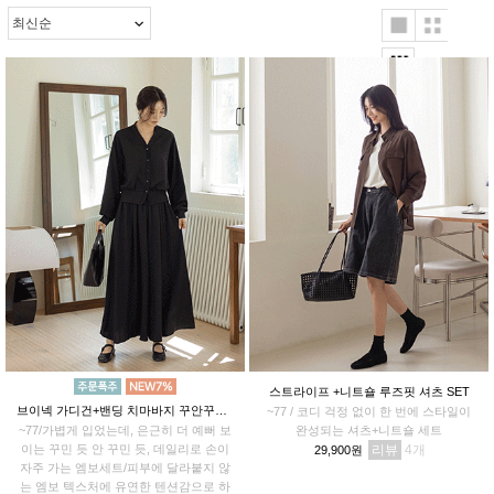
스트라이프 +니트숄 루즈핏 셔츠 SET
브이넥 가디건+밴딩 치마바지 꾸안꾸SET
~77 / 코디 걱정 없이 한 번에 스타일이
~77/가볍게 입었는데, 은근히 더 예뻐 보
완성되는 셔츠+니트숄 세트
이는 꾸민 듯 안 꾸민 듯, 데일리로 손이
리뷰
4
29,900원
자주 가는 엠보세트/피부에 달라붙지 않
는 엠보 텍스처에 유연한 텐션감으로 하