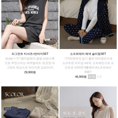
피그먼트 티셔츠+반바지SET
소프트테리 배색 슬리핑SET
3color /~77 /원마일웨어,캠핑,바캉스룩
~77/따뜻하게 입기 좋은 테리원단으로
으로 추천드리는 캐주얼세트 /은은한 피
소프트한 터치감-/배색, 도트패턴으로 포
그먼트 워싱으로 빈티지한 감성까지!
인트로 GOOD #홈웨어 #소프트테리
#SET
29,900원
리뷰
1
46,900원