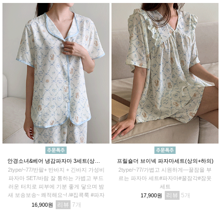
안경소녀&베어 냉감파자마 3세트(상의+반바지+긴바지)
프릴숄더 브이넥 파자마세트(상의+하의)
2type/~77/반팔+ 반바지 + 긴바지 가성비
2type/~77/가볍고 시원하게—꿀잠을 부
파자마 SET/바람 잘 통하는 가볍고 부드
르는 파자마 세트#파자마#꿀잠각#잠옷
러운 터치로 피부에 기분 좋게 닿으며 밤
세트
새 보송보송~ 쾌적해요~! /#집콕룩 #파자
리뷰
5
17,900원
마파티 #꿀잠각
리뷰
7
16,900원