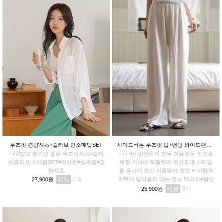
루즈핏 경량셔츠+슬라브 민소매탑SET
사이드버튼 루즈핏 탑+밴딩 와이드팬츠 쿨링핏SET
~77/얇고 통기성 좋은 루즈핏셔츠+슬라
~77+밴딩/상하의 모두 여유로운 핏으로
브결의 민소매탑SET#여리핏#실속템#경
체형 커버에 탁월하며,편안함과 스타일
량셔츠
을 동시에 챙긴 여름맞이 셋업 아이템!#
리뷰
2
피부에 달라붙지 않는 엠보 텍스처#쿨링
27,900원
핏세트
리뷰
3
25,900원