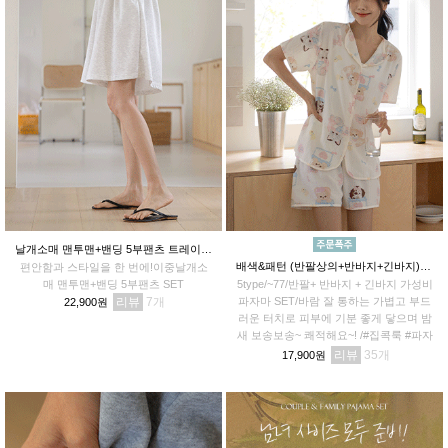
날개소매 맨투맨+밴딩 5부팬츠 트레이닝SET
배색&패턴 (반팔상의+반바지+긴바지) 파자마세트(2탄)
편안함과 스타일을 한 번에!이중날개소
매 맨투맨+밴딩 5부팬츠 SET
5type/~77/반팔+ 반바지 + 긴바지 가성비
리뷰
7
파자마 SET/바람 잘 통하는 가볍고 부드
22,900원
러운 터치로 피부에 기분 좋게 닿으며 밤
새 보송보송~ 쾌적해요~! /#집콕룩 #파자
마파티 #꿀잠각
리뷰
35
17,900원