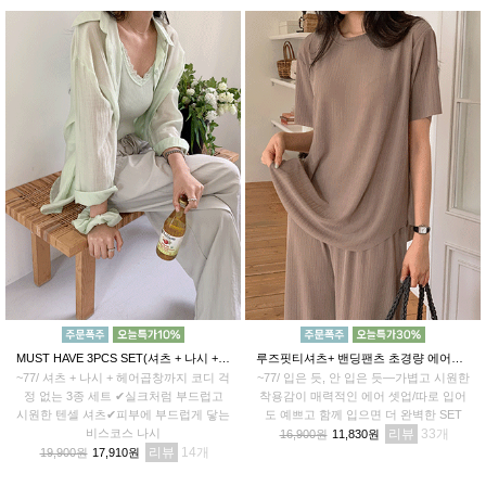
MUST HAVE 3PCS SET(셔츠 + 나시 + 헤어곱창)
루즈핏티셔츠+ 밴딩팬츠 초경량 에어셋업
~77/ 셔츠 + 나시 + 헤어곱창까지 코디 걱
~77/ 입은 듯, 안 입은 듯—가볍고 시원한
정 없는 3종 세트 ✔실크처럼 부드럽고
착용감이 매력적인 에어 셋업/따로 입어
시원한 텐셀 셔츠✔피부에 부드럽게 닿는
도 예쁘고 함께 입으면 더 완벽한 SET
비스코스 나시
리뷰
33
16,900원
11,830원
리뷰
14
19,900원
17,910원