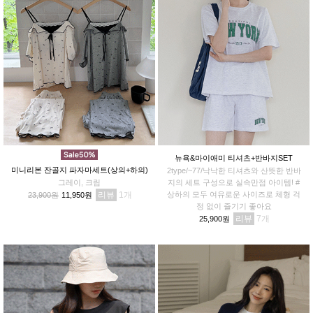
뉴욕&마이애미 티셔츠+반바지SET
미니리본 잔골지 파자마세트(상의+하의)
2type/~77/낙낙한 티셔츠와 산뜻한 반바
그레이, 크림
지의 세트 구성으로 실속만점 아이템! #
리뷰
1
상하의 모두 여유로운 사이즈로 체형 걱
23,900원
11,950원
정 없이 즐기기 좋아요
리뷰
7
25,900원