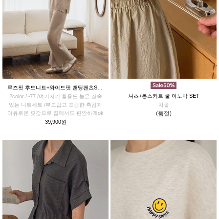
루즈핏 후드니트+와이드핏 밴딩팬츠SET
셔츠+롱스커트 쿨 아노락 SET
2color /~77 /여기저기 활용도 높은 실속
있는 니트세트 /부드럽고 포근한 촉감과
차콜
여유로운 핏감으로 집에서도 편안하게ok
(품절)
39,900원