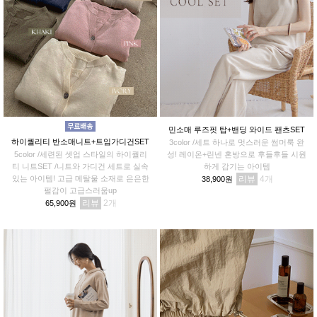
민소매 루즈핏 탑+밴딩 와이드 팬츠SET
하이퀄리티 반소매니트+트임가디건SET
3color /세트 하나로 멋스러운 썸머룩 완
5color /세련된 셋업 스타일의 하이퀄리
성! 레이온+린넨 혼방으로 후들후들 시원
티 니트SET /니트와 가디건 세트로 실속
하게 감기는 아이템
있는 아이템! 고급 메탈울 소재로 은은한
리뷰
4
38,900원
펄감이 고급스러움up
리뷰
2
65,900원