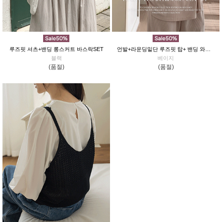
루즈핏 셔츠+밴딩 롱스커트 바스락SET
언발+라운딩밑단 루즈핏 탑+ 밴딩 와이드 팬츠 이지핏팬츠
블랙
베이지
(품절)
(품절)