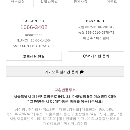
배송조회
알뜰쇼핑법
공지사항
이벤트
CS CENTER
BANK INFO
1666-3402
국민 807501-04-201812
농협 355-0010-0878-73
10:00~16:00
예금주 : 미스캔디
[LUNCH 13:00~14:00]
SAT / SUN / HOLIDAY OFF
Q&A 게시판 문의
고객센터 연결
카카오톡 실시간 문의
-교환반품주소-
서울특별시 용산구 효창원로 64길 22, 다모빌딩 5층 미스캔디 CS팀
* 교환/반품 시 CJ대한통운 택배를 이용해주세요!
상점명 : 주식회사 미스캔디
|
대표 :
김인철
|
대표전화 : 1666-3402
|
팩스 : 02-766-3402
|
주소 : 서울특별시 용산구 효창원로 64길 22, 다모빌딩 5층
|
사업자등록번호 : 101-86-62166
|
통신판매업 신고 : 2013-서울용산-00316
|
개인정보관리책임자 : 김상희