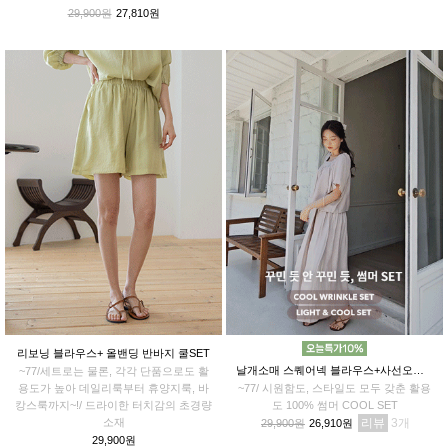
루종일 편안하게
29,900원
27,810원
리보닝 블라우스+ 올밴딩 반바지 쿨SET
날개소매 스퀘어넥 블라우스+사선오버랩 치마바지SET
~77/세트로는 물론, 각각 단품으로도 활
용도가 높아 데일리룩부터 휴양지룩, 바
~77/ 시원함도, 스타일도 모두 갖춘 활용
캉스룩까지~!/ 드라이한 터치감의 초경량
도 100% 썸머 COOL SET
소재
리뷰
3
29,900원
26,910원
29,900원