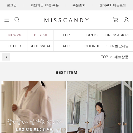
|
|
|
로그인
회원가입 +3종 쿠폰
주문조회
캔디APP 다운로드
NEW7%
BEST50
TOP
PANTS
DRESS&SKIRT
OUTER
SHOES&BAG
ACC
COORDI
50% 반값세일
TOP
세트상품