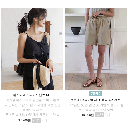
뷔스티에 & 와이드팬츠 SET
맨투맨+밴딩반바지 초경량 와샤세트
여리한 뷔스티에와 편안한 와이드 팬츠
의 완벽한 조합!/가볍고 시원한 코튼 린넨
~77/입은 듯 안 입은 듯 가볍게 즐기기 좋
블렌드 소재로
은 초경량 와샤 소재 셋업
무더운 날에도 산뜻하게 착용되며,한 벌
리뷰
1
19,900원
만으로 꾸민 듯 멋스러운 스타일을 연출
리뷰
2
37,900원
해드려요