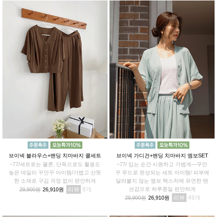
브이넥 블라우스+밴딩 치마바지 쿨세트
브이넥 가디건+밴딩 치마바지 엠보SET
~77/세트로는 물론, 단독으로도 활용도
~77/ 입는 순간 시원하고 가볍게—꾸안
높은 데일리 꾸안꾸 아이템/가볍고 산뜻
꾸 무드로 완성되는 세트 아이템/ 피부에
한 소재로 구김 걱정 없이 편안하게
달라붙지 않는 엠보 텍스처에 유연한 텐
리뷰
9
션감으로 하루종일 편안하게
29,900원
26,910원
리뷰
49
29,900원
26,910원