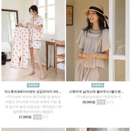
닥스훈트&베이비래빗 냉감파자마 3세트(상의+반바지+긴바지)
스퀘어넥 날개소매 블라우스+볼드밴딩 와이드팬츠SET
~77/가성비 파자마 SET/바람 잘 통하는
~77+밴딩/업뎃동시~주문폭주~!!
가볍고 부드러운 터치로 피부에 기분 좋
리뷰
14
28,900원
게 닿으며 밤새 보송보송~ 쾌적해요~! /#
집콕룩 #파자마파티 #꿀잠각
리뷰
6
17,900원