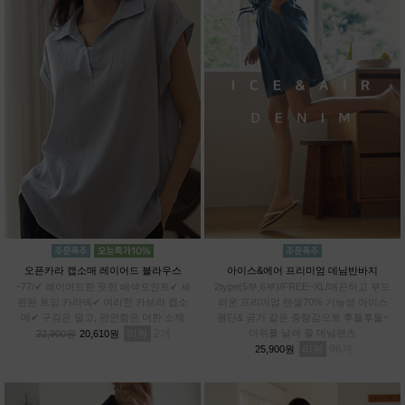
오픈카라 캡소매 레이어드 블라우스
아이스&에어 프리미엄 데님반바지
~77/✔ 레이어드한 듯한 배색포인트✔ 세
2type(5부,6부)/FREE~XL/매끈하고 부드
련된 트임 카라넥✔ 여리한 카브라 캡소
러운 프리미엄 텐셀70% 기능성 아이스
매✔ 구김은 덜고, 편안함은 더한 소재
원단& 공기 같은 중량감으로 후들후들~
리뷰
2
더위를 날려 줄 데님팬츠
22,900원
20,610원
리뷰
96
25,900원