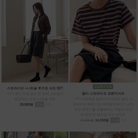
스트라이프 +니트숄 루즈핏 셔츠 SET
멀티 스트라이프 코튼티셔츠
~77 / 코디 걱정 없이 한 번에 스타일이
완성되는 셔츠+니트숄 세트
~77 /다채로운 컬러가 어우러진 멀티 스
리뷰
4
트라이프 패턴으로 캐주얼하면서도 감각
29,900원
적인 분위기를 연출해주는 데일리 티셔
츠 /은은한 레터링 자수 포인트
리뷰
3
15,900원
14,310원