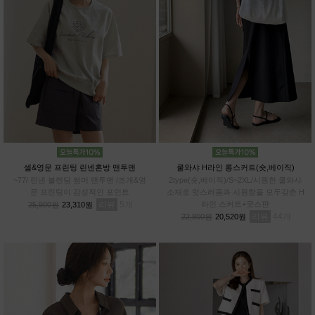
셀&영문 프린팅 린넨혼방 맨투맨
쿨와샤 H라인 롱스커트(숏,베이직)
~77/ 린넨 블렌딩 썸머 맨투맨 /조개&영
2type(숏,베이직)/S~2XL/시원한 쿨와샤
문 프린팅이 감성적인 포인트
소재로 멋스러움과 시원함을 모두갖춘 H
리뷰
5
라인 스커트+굿스판
25,900원
23,310원
리뷰
44
22,800원
20,520원