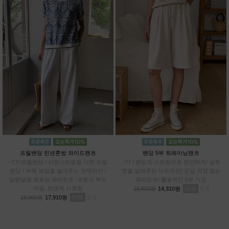
프릴밴딩 린넨혼방 와이드팬츠
밴딩 5부 트레이닝팬츠
~77+프릴밴딩 / 사랑스러움을 더한 프릴
~77 / 밴딩과 스트링으로 편안하게/ 실루
밴딩 / 부해 보임을 덜어주는 핀턱라인 /
엣을 살려주는 다트라인/ 군살 걱정 없는
살랑살랑 흐르는 와이드핏 /코튼의 부드
와이드핏/ 활동적인 5부 기장
러움, 린넨의 시원함
리뷰
4
15,900원
14,310원
리뷰
2
19,900원
17,910원