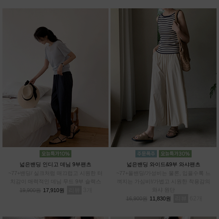
넓은밴딩 인디고 데님 9부팬츠
넓은밴딩 와이드&9부 와샤팬츠
~77+밴딩/ 실크처럼 매끄럽고 시원한 터
~77+올밴딩/가성비는 물론, 입을수록 느
치감이 매력적인 데님 무드 9부 슬랙스
껴지는 가심비!/가볍고 시원한 착용감의
리뷰
3
와샤 원단
19,900원
17,910원
리뷰
62
16,900원
11,830원