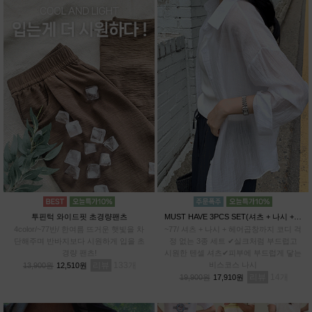
투핀턱 와이드핏 초경량팬츠
MUST HAVE 3PCS SET(셔츠 + 나시 + 헤어곱창)
4color/~77반/ 한여름 뜨거운 햇빛을 차
~77/ 셔츠 + 나시 + 헤어곱창까지 코디 걱
단해주며 반바지보다 시원하게 입을 초
정 없는 3종 세트 ✔실크처럼 부드럽고
경량 팬츠!
시원한 텐셀 셔츠✔피부에 부드럽게 닿는
리뷰
133
비스코스 나시
13,900원
12,510원
리뷰
14
19,900원
17,910원