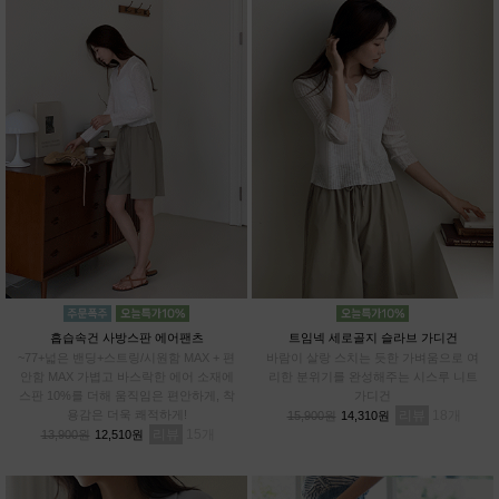
흡습속건 사방스판 에어팬츠
트임넥 세로골지 슬라브 가디건
~77+넓은 밴딩+스트링/시원함 MAX + 편
바람이 살랑 스치는 듯한 가벼움으로 여
안함 MAX 가볍고 바스락한 에어 소재에
리한 분위기를 완성해주는 시스루 니트
스판 10%를 더해 움직임은 편안하게, 착
가디건
용감은 더욱 쾌적하게!
리뷰
18
15,900원
14,310원
리뷰
15
13,900원
12,510원