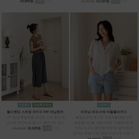
리뷰
2
리뷰
2
19,900원
25,900원
23,310원
볼드밴딩 스트링 와이드 6부 데님팬츠
리보닝 퍼프소매 러플블라우스
~77+밴딩/후들후들 유연한 스판 혼방 데
★생산공장 휴가로 인해 8월19일 이후
님으로 편안하게 즐기기 좋은 6부 팬츠
배송됩니다★ 사랑스러운 프릴&리본 포
리뷰
1
인트/ 누구나 편안한 여유핏/ 넣어 입지
19,900원
16,920원
않아도 예쁜 기장/ 얇은 안감으로 비침 걱
정 DOWN / 관리까지 쉬운 링클 프렌들