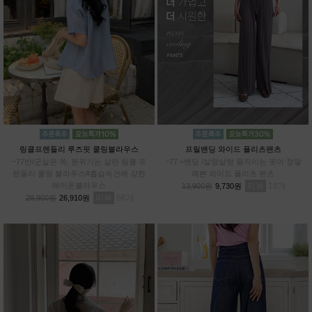
링클프렌들리 루즈핏 쿨링블라우스
프릴밴딩 와이드 플리츠팬츠
~77반/군살은 쏙, 분위기는 살린 링클 프
~77 +밴딩 /살랑살랑 움직이는 핏이 정말
렌들리 쿨링 블라우스#흡습속건에 강한
예쁜 와이드 플리츠 팬츠
레이온블라우스
리뷰
18
13,900원
9,730원
리뷰
56
29,900원
26,910원