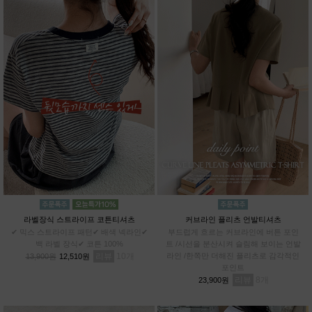
라벨장식 스트라이프 코튼티셔츠
커브라인 플리츠 언발티셔츠
✔ 믹스 스트라이프 패턴✔ 배색 넥라인✔
부드럽게 흐르는 커브라인에 버튼 포인
백 라벨 장식✔ 코튼 100%
트 /시선을 분산시켜 슬림해 보이는 언발
리뷰
10
라인 /한쪽만 더해진 플리츠로 감각적인
13,900원
12,510원
포인트
리뷰
8
23,900원