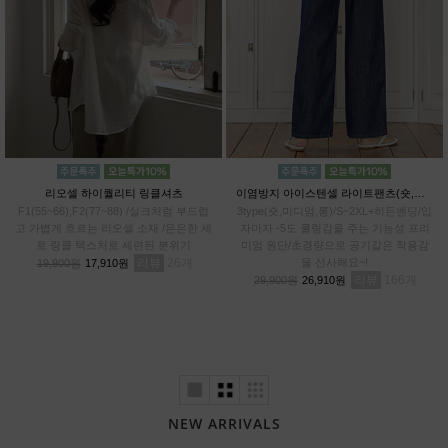
리오셀 하이퀄리티 링클셔츠
이염방지 아이스텐셀 라이트팬츠(숏,미디엄,롱)
F1(55~66),F2(77~88) /실크처럼 부드럽
3type(숏,미디엄,롱)/S~2XL+히든밴딩/입
고 가볍게 흐르는 리오셀 소재 /은은한 세
자마자 -5도 쿨링감을 주는 기능성 프리
로 링클 텍스처로 세련된 분위기
미엄 원단/초경량으로 공기같은 착용감
리뷰
26
을 선사해요~!
19,900원
17,910원
리뷰
166
29,900원
26,910원
NEW ARRIVALS