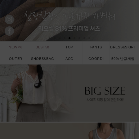
NEW7%
BEST50
TOP
PANTS
DRESS&SKIRT
OUTER
SHOES&BAG
ACC
COORDI
50% 반값세일