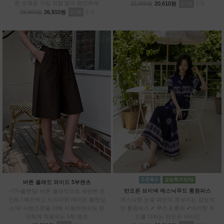
한 소재로 구김 걱정 없이 편안하게
리뷰
2
22,900원
20,610원
리뷰
9
29,900원
26,910원
버튼 플래킷 와이드 5부팬츠
반오픈 브이넥 에스닉무드 롱원피스
~77+올밴딩/ 버튼 플래킷으로 세련된 포
인트 / 매끈하고 드라이한 레이온 블렌딩
에스닉한 눈꽃 패턴이 돋보이는 감성적
소재/ 사방스판을 더해 시원하면서도 편
인 롱원피스 ✔ 루즈 & 롱핏 ✔여리한 무
안하게 착용되는 5부 팬츠
드를 더하는 반오픈 넥라인