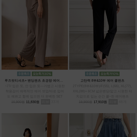
루즈핏티셔츠+ 밴딩팬츠 초경량 에어셋업
고탄력 8부&10부 에어 쿨팬츠
~77/ 입은 듯, 안 입은 듯—가볍고 시원한
2TYPE(8부&10부)/F(55), L(66), XL(77),
착용감이 매력적인 에어 셋업/따로 입어
XXL(88)+ 6CM 넓은밴딩/얇고 시원한 터
도 예쁘고 함께 입으면 더 완벽한 SET
치감으로 입는 순간 쿨~한 에어팬츠
리뷰
33
리뷰
46
16,900원
11,830원
19,900원
17,910원