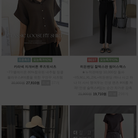
카라넥 자개버튼 루즈핏셔츠
히든밴딩 찰떡스판 썸머스랙스
~77/쿨레이온 80%함유된 내추럴 링클
★누적판매량 10,000장 돌파
블라우스#여름을 위한 꾸안꾸 셔츠템
~!/S,M,L,XL,2XL+히든밴딩 /하나 사고 하
리뷰
37
나 더 사서 쟁여두는 인생 팬츠 #여름 저
30,900원
27,810원
격! 인생 슬랙스#입는 순간 차가운 감촉
#스판 12%로 허리부터~발끝까지 완벽한
리뷰
298
21,900원
19,710원
신축성!