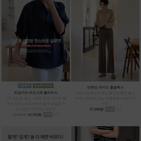
반밴딩 와이드 쿨슬랙스
트임카라 퍼프소매 블라우스
S,M,L+반밴딩/가볍고 통기성 좋은 쿨소
~77/ 답답함 없는 시원한 트임 카라넥 /봉
재로 시원하게 입는 여름슬랙스#세미와
긋한 퍼프소매로 여성스럽게/군살을 자
이드
연스럽게 커버하는 여유핏
리뷰
5
37,900원
리뷰
8
15,900원
14,310원