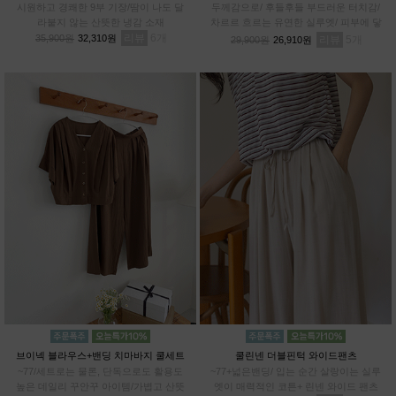
시원하고 경쾌한 9부 기장/땀이 나도 달
두께감으로/ 후들후들 부드러운 터치감/
라붙지 않는 산뜻한 냉감 소재
차르르 흐르는 유연한 실루엣/ 피부에 닿
리뷰
6
아도 까슬거림 ZERO/ 일반 데님과 차별
35,900원
32,310원
리뷰
5
29,900원
26,910원
화된 쾌적함
브이넥 블라우스+밴딩 치마바지 쿨세트
쿨린넨 더블핀턱 와이드팬츠
~77/세트로는 물론, 단독으로도 활용도
~77+넓은밴딩/ 입는 순간 살랑이는 실루
높은 데일리 꾸안꾸 아이템/가볍고 산뜻
엣이 매력적인 코튼+ 린넨 와이드 팬츠