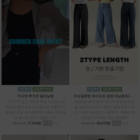
아사면 루즈핏 컬러남방
리오셀혼방 와이드핏 경량 데님팬츠(숏,베이직)
~77 /아주 얇고 가벼운 50수 아사면으로
2type(숏,베이직)/S~2XL+히든밴딩/ 리오
뛰어난 통기성과 가벼움으로 여름에 더
셀·린넨·비스코스·코튼이 블렌딩된 소재
유용한 긴팔 셔츠/청량한 여름을 위한 컬
로 차르르 부드럽고 시원하게- 여름에 최
러 보기만 해도 시원함 가-득
적화된 프리미엄 데님 경량팬츠
리뷰
4
리뷰
8
19,900원
17,910원
34,900원
29,670원