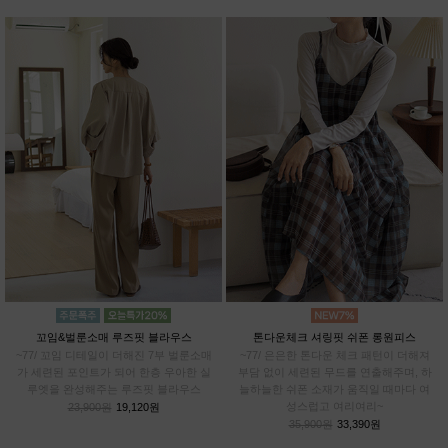
꼬임&벌룬소매 루즈핏 블라우스
톤다운체크 셔링핏 쉬폰 롱원피스
~77/ 꼬임 디테일이 더해진 7부 벌룬소매
~77/ 은은한 톤다운 체크 패턴이 더해져
가 세련된 포인트가 되어 한층 우아한 실
부담 없이 세련된 무드를 연출해주며, 하
루엣을 완성해주는 루즈핏 블라우스
늘하늘한 쉬폰 소재가 움직일 때마다 여
성스럽고 여리여리~
23,900원
19,120원
35,900원
33,390원