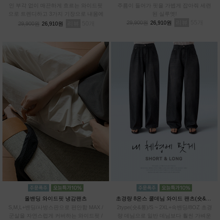
인 부각 없이 매끈하게 흐르는 와이드핏
주름이 들어가 핏을 가볍게 잡아줘 세련
으로 트렌디하고 3가지 기장으로 내몸에
된 실루엣!
알맞게 PICK!# 프리미엄 텐셀70% 기능
리뷰
55
29,900원
26,910원
리뷰
50
29,900원
26,910원
성 아이스 원단
올밴딩 와이드핏 냉감팬츠
초경량 8온스 쿨데님 와이드 팬츠(숏&롱)
S,M,L+밴딩/사방스판으로 편안함 MAX /
2type(숏&롱)/S ~ 2XL+속밴딩/8OZ 초경
군살을 자연스럽게 커버하는 와이드핏 /
량 데님으로 일반 데님보다 훨씬 가벼운