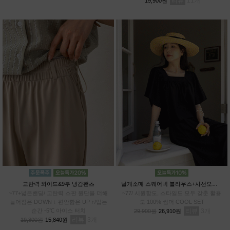
리뷰
11
19,900원
리
고탄력 와이드&9부 냉감팬츠
날개소매 스퀘어넥 블라우스+사선오버랩 치마바지SET
~77+넓은밴딩/ 고탄력 스판 원단을 더해
~77/ 시원함도, 스타일도 모두 갖춘 활용
늘어짐은 DOWN ↓ 편안함은 UP ↑/입는
도 100% 썸머 COOL SET
순간 -5℃ 아이스 터치
리뷰
3
29,900원
26,910원
리뷰
3
19,800원
15,840원