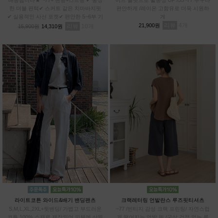
한 더블 핀턱✔ 스커트 같은 치마바지핏
편안하게 /레이온 고함유로 더욱 시원하
✔ 실용적인 사선 포켓✔ 편안한 5~6부 기
게
장✔차르르 가벼운 와샤 원단
리뷰
4
21,900원
리뷰
10
15,900원
14,310원
라이트코튼 와이드&배기 밴딩팬츠
크랙레터링 언발란스 루즈핏티셔츠
S,M,L,XL,2XL+뒷밴딩/ 가볍고 부드러운
~77 /빈티지 감성 크랙 프린팅/ 자연스럽
코튼 100% 소재로 제작되어 피부에 산뜻
게 떨어지는 언발 핏 /군살 걱정 없는 루