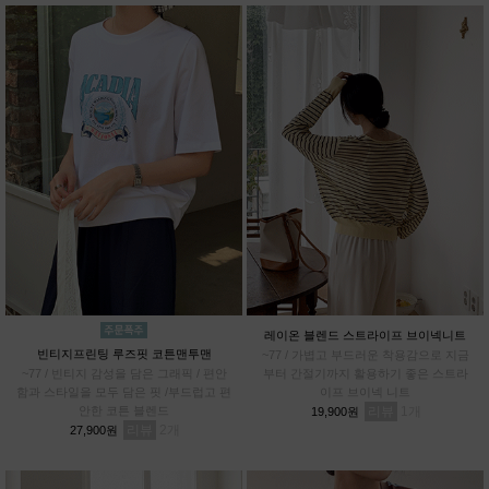
레이온 블렌드 스트라이프 브이넥니트
빈티지프린팅 루즈핏 코튼맨투맨
~77 / 가볍고 부드러운 착용감으로 지금
~77 / 빈티지 감성을 담은 그래픽 / 편안
부터 간절기까지 활용하기 좋은 스트라
함과 스타일을 모두 담은 핏 /부드럽고 편
이프 브이넥 니트
안한 코튼 블렌드
리뷰
1
19,900원
리뷰
2
27,900원