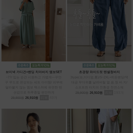
브이넥 가디건+밴딩 치마바지 엠보SET
초경량 와이드핏 텐셀청바지
~77/ 입는 순간 시원하고 가볍게—꾸안
3type(숏,미디엄,롱)/S~2XL+히든밴딩/역
꾸 무드로 완성되는 세트 아이템/ 피부에
대금 무더위를 날려버릴 얼.음.청.바.지/
달라붙지 않는 엠보 텍스처에 유연한 텐
소프트한 터치의 친환경 천연소재
션감으로 하루종일 편안하게
리뷰
193
29,900원
26,910원
리뷰
49
29,900원
26,910원