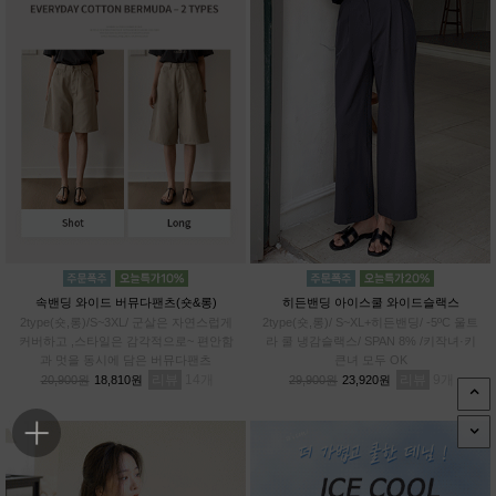
속밴딩 와이드 버뮤다팬츠(숏&롱)
히든밴딩 아이스쿨 와이드슬랙스
2type(숏,롱)/S~3XL/ 군살은 자연스럽게
2type(숏,롱)/ S~XL+히든밴딩/ -5ºC 울트
커버하고 ,스타일은 감각적으로~ 편안함
라 쿨 냉감슬랙스/ SPAN 8% /키작녀·키
과 멋을 동시에 담은 버뮤다팬츠
큰녀 모두 OK
리뷰
14
리뷰
9
20,900원
18,810원
29,900원
23,920원