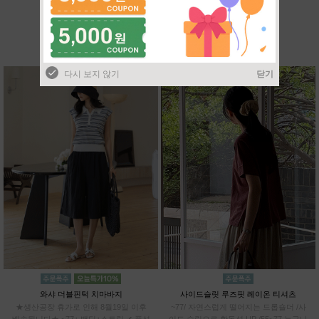
BEST SELLER
다시 보지 않기
닫기
와샤 더블핀턱 치마바지
사이드슬릿 루즈핏 레이온 티셔츠
★생산공장 휴가로 인해 8월19일 이후
~77/ 자연스럽게 떨어지는 드롭숄더 /사
배송됩니다★ ~77+ 밴딩+스트링 ✔ 풍성
이드 슬릿으로 활동성 UP /55~77 누구나