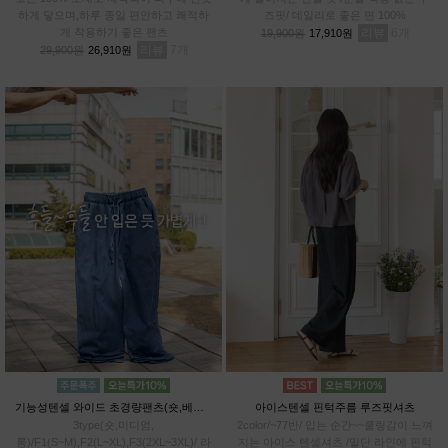
하게 닿으며,하루 종일 편안하고 쾌적하
즈핏/ 데일리로 좋은 면 100%
게 착용하기 좋은 팬츠
리뷰
6
19,900원
17,910원
리뷰
7
29,900원
26,910원
기능성텐셀 와이드 초경량팬츠(숏,베이직,롱)
아이스텐셀 핀턱주름 루즈핏셔츠
3type(숏,미디엄,
2color/~77반/ 입는 순간~~쿨링감이 느껴
롱)/F1(S~M),F2(L~XL),F3(2XL~3XL)/ 라
지는 아이스 텐셀셔츠 /밑단 라인에 핀턱