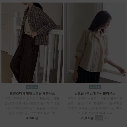
포켓스티치 밑단스트링 체크셔츠
반오픈 7부소매 와샤블라우스
~77 / 톤다운된 컬러감이 돋보이는 가을
~77/ ✔ 세련된 반오픈 디자인 ✔클래식한
감성의 체크 셔츠 /포켓과 뒷턱에 더해진
골드 버튼 장식 ✔ 7부소매 + 버튼 ✔자연
레드 스티치 디테일이 은은한 포인트✔
스럽게 흐르는 언발 실루엣✔ 스판 10%
롤업소매✔ 밑단스트링✔ 링클코튼
로 더욱 편안한 와샤 소재
리뷰
3
33,900원
29,900원