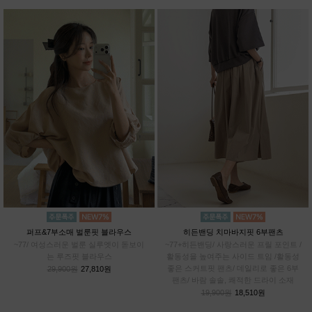
퍼프&7부소매 벌룬핏 블라우스
히든밴딩 치마바지핏 6부팬츠
~77/ 여성스러운 벌룬 실루엣이 돋보이
~77+히든밴딩/ 사랑스러운 프릴 포인트 /
는 루즈핏 블라우스
활동성을 높여주는 사이드 트임 /활동성
좋은 스커트핏 팬츠/ 데일리로 좋은 6부
29,900원
27,810원
팬츠/ 바람 솔솔, 쾌적한 드라이 소재
19,900원
18,510원